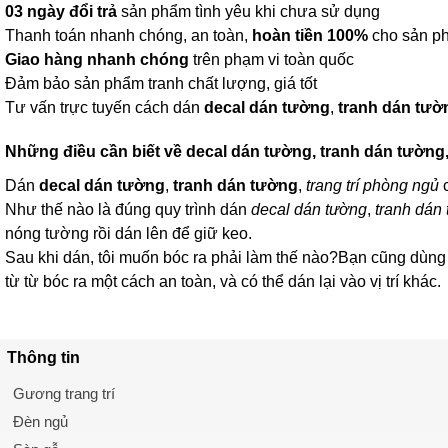
03 ngày đổi trả
sản phẩm tình yêu khi chưa sử dụng
Thanh toán nhanh chóng, an toàn,
hoàn tiền 100%
cho sản ph
Giao hàng nhanh chóng
trên phạm vi toàn quốc
Đảm bảo sản phẩm tranh chất lượng, giá tốt
Tư vấn trực tuyến cách dán
decal dán tường
,
tranh dán tườ
Những điều cần biết về
decal dán tường
,
tranh dán tường
Dán
decal dán tường
,
tranh dán tường
,
trang trí phòng ngủ
c
Như thế nào là đúng quy trình dán
decal dán tường
,
tranh dán
nóng tường rồi dán lên để giữ keo.
Sau khi dán, tôi muốn bóc ra phải làm thế nào?Bạn cũng dùn
từ từ bóc ra một cách an toàn, và có thể dán lại vào vị trí khác.
Thông tin
Gương trang trí
Đèn ngủ