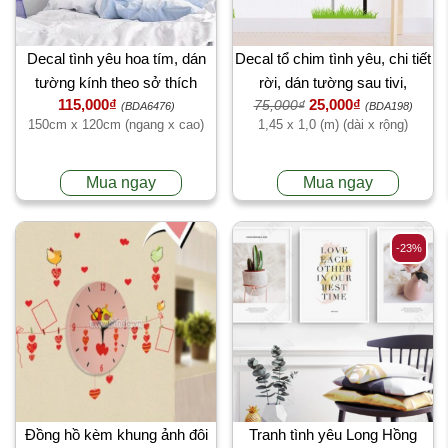
Decal tình yêu hoa tím, dán
Decal tổ chim tình yêu, chi tiết
tường kính theo sở thích
rời, dán tường sau tivi,
115,000₫
25,000₫
75,000₫
TPHCM khổ nhỏ 1,45 x 1,0
(BDA6476)
(BDA198)
150cm x 120cm (ngang x cao)
1,45 x 1,0 (m) (dài x rộng)
(m) (dài x rộng)
Mua ngay
Mua ngay
-23%
Đồng hồ kèm khung ảnh đôi
Tranh tình yêu Long Hồng