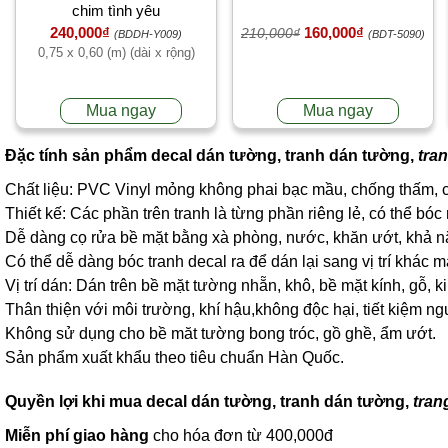
chim tình yêu
240,000₫
160,000₫
210,000₫
(BDDH-Y009)
(BDT-5090)
0,75 x 0,60 (m) (dài x rộng)
Mua ngay
Mua ngay
Đặc tính sản phẩm
decal dán tường
,
tranh dán tường
,
tra
Chất liệu: PVC Vinyl mỏng không phai bạc mầu, chống thấm, ch
Thiết kế: Các phần trên tranh là từng phần riêng lẻ, có thể bóc
Dễ dàng cọ rửa bề mặt bằng xà phòng, nước, khăn ướt, khả năng
Có thể dễ dàng bóc tranh decal ra để dán lại sang vị trí khác
Vị trí dán: Dán trên bề mặt tường nhẵn, khô, bề mặt kính, gỗ, k
Thân thiện với môi trường, khí hậu,không độc hại, tiết kiệm ng
Không sử dụng cho bề măt tường bong tróc, gồ ghề, ẩm ướt.
Sản phẩm xuất khẩu theo tiêu chuẩn Hàn Quốc.
Quyền lợi khi mua
decal dán tường
,
tranh dán tường
,
tran
Miễn phí giao hàng
cho hóa đơn từ 400,000đ