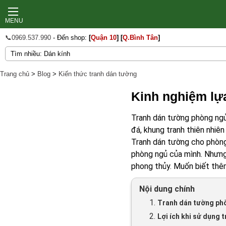
MENU
📞0969.537.990
- Đến shop:
[
Quận 10
]
[
Q.Bình Tân
]
Trang chủ
>
Blog
>
Kiến thức tranh dán tường
Kinh nghiệm lự
Tranh dán tường phòng ngủ 
đá, khung tranh thiên nhiê
Tranh dán tường cho phòng 
phòng ngủ của mình. Nhưng
phong thủy. Muốn biết thêm
Nội dung chính
1.
Tranh dán tường ph
2.
Lợi ích khi sử dụng