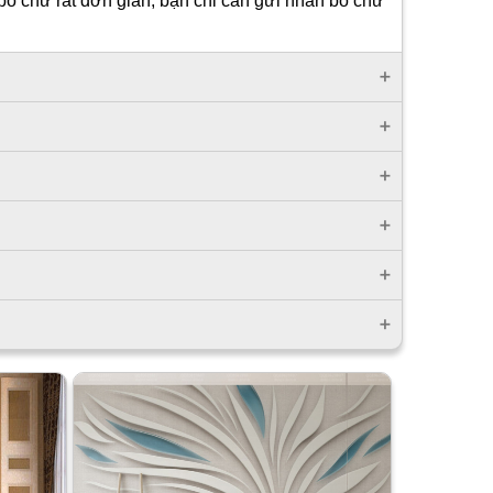
bỏ chữ rất đơn giản, bạn chỉ cần gửi nhắn bỏ chữ