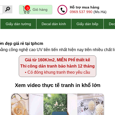
Hỗ trợ mua hàng
🔎
0
Giỏ hàng
0969.537.990
(Ms.Hà)
Giấy dán tường
Decal dán kính
Giấy dán bếp
Dec
n đẹp giá rẻ tại tphcm
ằng công nghệ cao UV tiên tiến nhất hiện nay trên nhiều chất li
Giá từ 160K/m2, MIỄN PHÍ thiết kế
Thi công dán tranh bảo hành 12 tháng
• Có đóng khung tranh theo yêu cầu
Xem video thực tế tranh in khổ lớn