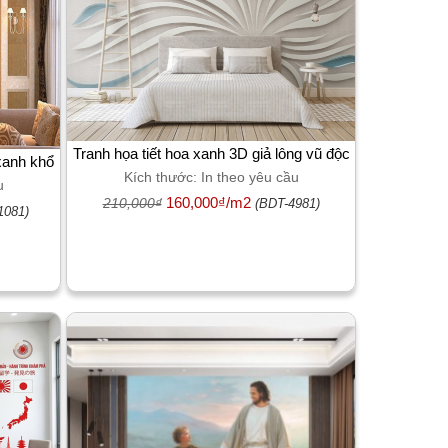
Tranh họa tiết hoa xanh 3D giả lông vũ độc
xanh khổ
Kích thước: In theo yêu cầu
đáo dán phòng khách
ch
u
160,000₫/m2
210,000₫
(BDT-4981)
1081)