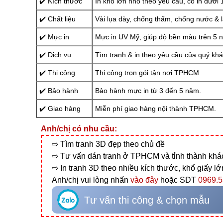
✔️ Kích thước
In khổ lớn nhỏ theo yêu cầu, có in dưới 
✔️ Chất liệu
Vải lụa dày, chống thấm, chống nước & 
✔️ Mực in
Mực in UV Mỹ, giúp độ bền màu trên 5 
✔️ Dịch vụ
Tìm tranh & in theo yêu cầu của quý kh
✔️ Thi công
Thi công trọn gói tận nơi TPHCM
✔️ Bảo hành
Bảo hành mực in từ 3 đến 5 năm.
✔️ Giao hàng
Miễn phí giao hàng nội thành TPHCM.
Anh/chị có nhu cầu:
⇨ Tìm tranh 3D đẹp theo chủ đề
⇨ Tư vấn dán tranh ở TPHCM và tỉnh thành khá
⇨ In tranh 3D theo nhiều kích thước, khổ giấy l
Anh/chị vui lòng nhấn
vào đây
hoặc SDT
0969.5
Tư vấn thi công & chọn mẫu