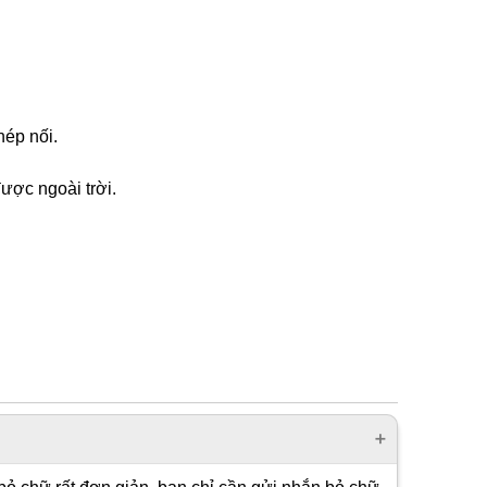
hép nối.
ược ngoài trời.