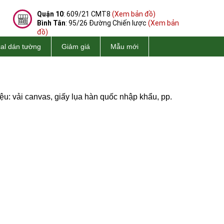
Quận 10
: 609/21 CMT8
(Xem bản đồ)
Bình Tân
: 95/26 Đường Chiến lược
(Xem bản
đồ)
al dán tường
Giảm giá
Mẫu mới
ệu: vải canvas, giấy lụa hàn quốc nhập khẩu, pp.