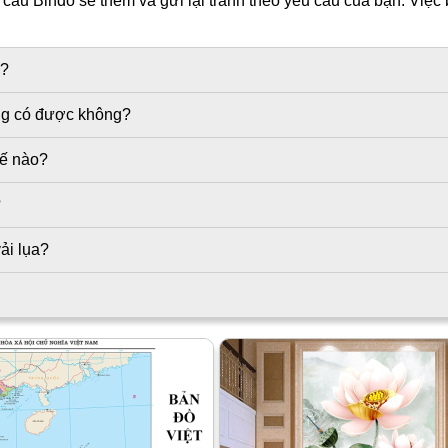
ầu Bindo sẽ thêm và gửi lại tranh theo yêu cầu của bạn. Việc 
g?
ờng có được không?
hế nào?
?
ải lụa?