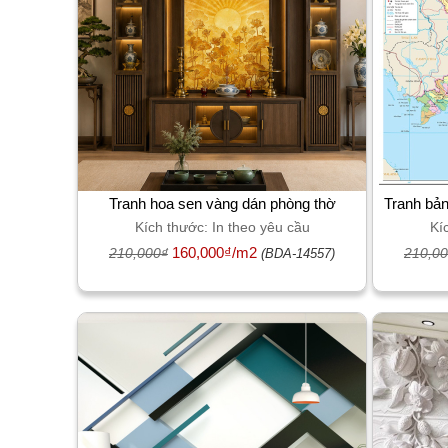
Tranh hoa sen vàng dán phòng thờ
Tranh bản
Kích thước: In theo yêu cầu
Kí
160,000₫/m2
210,000₫
210,0
(BDA-14557)