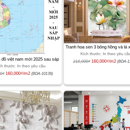
Tranh hoa sen 3 bông hồng và lá 
dọc dán tường phòng khá
Kích thước: In theo yêu cầ
 đồ việt nam mới 2025 sau sáp
160,000₫/m2
210,000₫
(BDA-1
ch thước: In theo yêu cầu
nhập
160,000₫/m2
00₫
(BDA-10139)