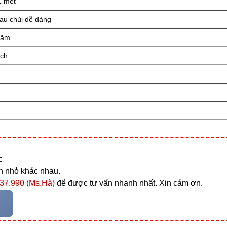
1 mét
lau chùi dễ dàng
năm
ách
c
ớn nhỏ khác nhau.
37.990 (Ms.Hà)
để được tư vấn nhanh nhất. Xin cám ơn.