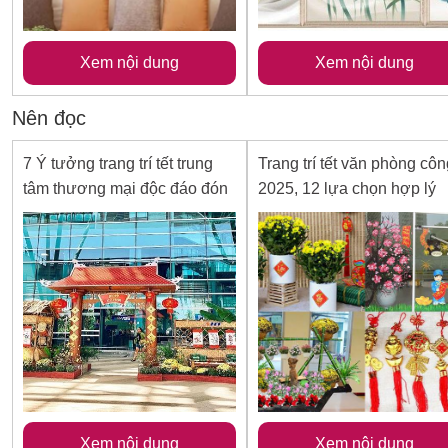
Xem nội dung
Xem nội dung
Nên đọc
7 Ý tưởng trang trí tết trung
Trang trí tết văn phòng côn
tâm thương mại độc đáo đón
2025, 12 lựa chọn hợp lý
tết Ất tỵ 2025
Xem nội dung
Xem nội dung