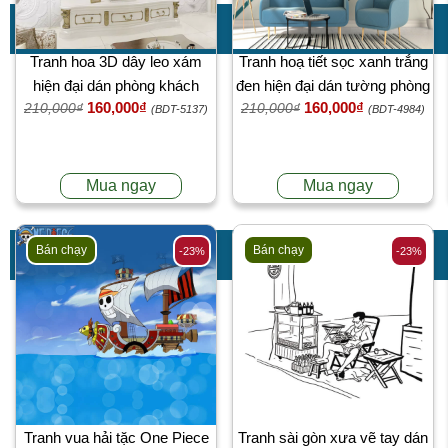
Tranh hoa 3D dây leo xám
Tranh hoạ tiết sọc xanh trắng
hiện đại dán phòng khách
đen hiện đại dán tường phòng
160,000₫
160,000₫
210,000₫
210,000₫
khách đẹp
(BDT-5137)
(BDT-4984)
Mua ngay
Mua ngay
Bán chạy
Bán chạy
-23%
-23%
Tranh vua hải tặc One Piece
Tranh sài gòn xưa vẽ tay dán