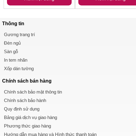
Thông tin
Gương trang trí
Đèn ngủ
Sàn gỗ
In tem nhãn
Xốp dán tường
Chính sách
bán hàng
Chính sách bảo mật thông tin
Chính sách bảo hành
Quy định sử dụng
Bảng giá dịch vụ giao hàng
Phương thức giao hàng
Hướng dẫn mua hàng và Hình thức thanh toán