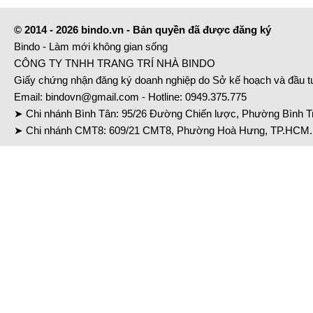
© 2014 - 2026 bindo.vn - Bản quyền đã được đăng ký
Bindo - Làm mới không gian sống
CÔNG TY TNHH TRANG TRÍ NHÀ BINDO
Giấy chứng nhận đăng ký doanh nghiệp do Sở kế hoạch và đầu 
Email:
bindovn@gmail.com
- Hotline:
0949.375.775
➤ Chi nhánh Bình Tân: 95/26 Đường Chiến lược, Phường Bình Tr
➤ Chi nhánh CMT8: 609/21 CMT8, Phường Hoà Hưng, TP.HCM. 