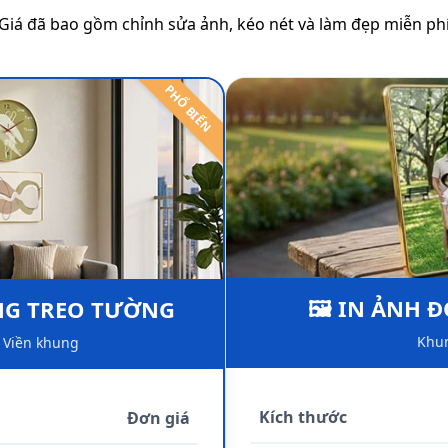
(Giá đã bao gồm chỉnh sửa ảnh, kéo nét và làm đẹp miễn phí
PHỔ BIẾN
🖼️ IN ẢNH
NG TREO TƯỜNG
Khun
 Viền khung
Kích thước
Đơn giá