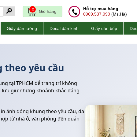
Hỗ trợ mua hàng
🔎
0
Giỏ hàng
0969.537.990
(Ms.Hà)
Giấy dán tường
Decal dán kính
Giấy dán bếp
Dec
 theo yêu cầu
ung tại TPHCM để trang trí không
ặc lưu giữ những khoảnh khắc đáng
ụ in ảnh đóng khung theo yêu cầu, đa
hù hợp từ nhà ở, văn phòng đến quán