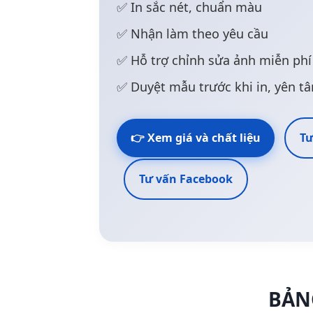
✅ In sắc nét, chuẩn màu
✅ Nhận làm theo yêu cầu
✅ Hỗ trợ chỉnh sửa ảnh miễn phí
✅ Duyệt mẫu trước khi in, yên t
👉 Xem giá và chất liệu
Tư
Tư vấn Facebook
BẢN