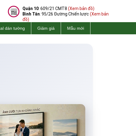
Quận 10
: 609/21 CMT8
(Xem bản đồ)
Bình Tân
: 95/26 Đường Chiến lược
(Xem bản
đồ)
al dán tường
Giảm giá
Mẫu mới