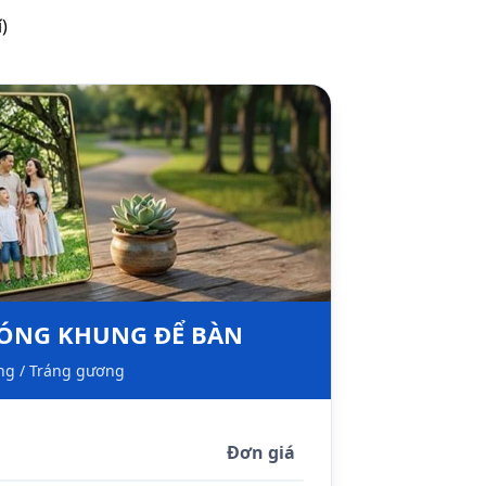
)
 ĐÓNG KHUNG ĐỂ BÀN
g / Tráng gương
Đơn giá