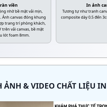
ràn viền
In ảnh c
ộng nhờ bề mặt vải mịn,
Tương tự như tranh can
i. Ảnh canvas đóng khung
composite dày 0.5 đến 3
p trang trí phòng khách,
 trên vải canvas, bề mặt
u lót foam 8mm.
 ẢNH & VIDEO CHẤT LIỆU I