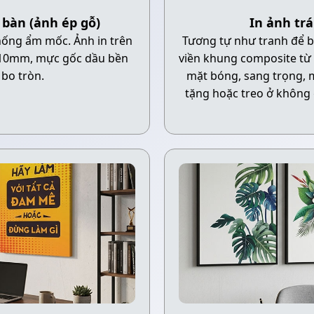
 bàn (ảnh ép gỗ)
In ảnh tr
hống ẩm mốc. Ảnh in trên
Tương tự như tranh để b
 10mm, mực gốc dầu bền
viền khung composite từ
bo tròn.
mặt bóng, sang trọng, 
tặng hoặc treo ở không