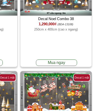
Decal Noel Combo 38
1,290,000₫
(BDA-13108)
ng)
250cm x 400cm (cao x ngang)
Mua ngay
Decal 1 mặt
Decal 1 mặt