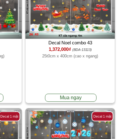
Decal Noel combo 43
1,372,000₫
(BDA-13113)
ng)
25t0cm x 400cm (cao x ngang)
Mua ngay
Decal 1 mặt
Decal 1 mặt