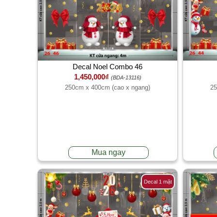
Decal Noel Combo 46
1,450,000₫
(BDA-13116)
250cm x 400cm (cao x ngang)
25
Mua ngay
Decal 1 mặt