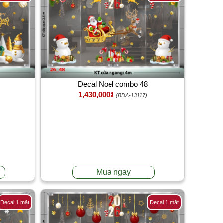
Decal Noel combo 48
1,430,000₫
(BDA-13117)
Mua ngay
Decal 1 mặt
Decal 1 mặt