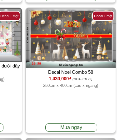
Decal 1 mặt
Decal 1 mặt
é dưới dây
Decal Noel Combo 58
u
1,430,000₫
ng)
(BDA-13127)
250cm x 400cm (cao x ngang)
Mua ngay