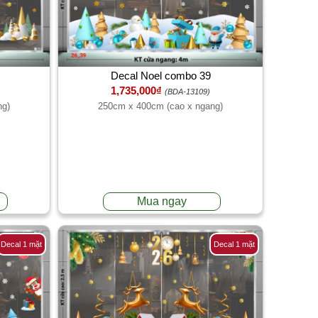
Decal Noel combo 39
1,735,000₫
(BDA-13109)
ng)
250cm x 400cm (cao x ngang)
Mua ngay
Decal 1 mặt
Decal 1 mặt