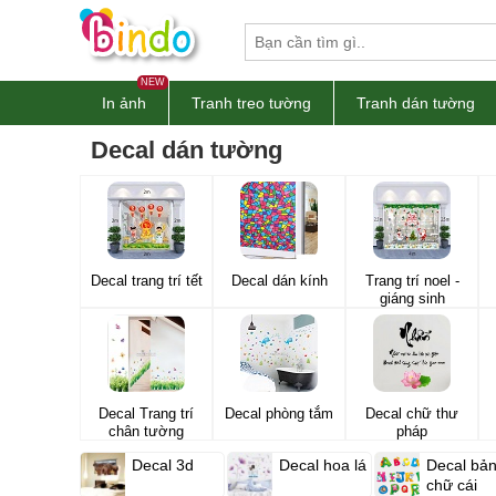
NEW
In ảnh
Tranh treo tường
Tranh dán tường
Decal dán tường
Decal trang trí tết
Decal dán kính
Trang trí noel -
giáng sinh
Decal Trang trí
Decal phòng tắm
Decal chữ thư
chân tường
pháp
Decal 3d
Decal hoa lá
Decal bả
chữ cái