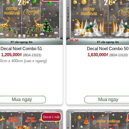
Decal Noel Combo 51
Decal Noel Combo 50
1,205,000₫
1,630,000₫
(BDA-13121)
(BDA-13120)
0cm x 400cm (cao x ngang)
Mua ngay
Mua ngay
Decal 1 mặt