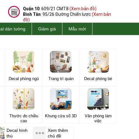
Quận 10
: 609/21 CMT8
(Xem bản đồ)
Bình Tân
: 95/26 Đường Chiến lược
(Xem bản
đồ)
al dán tường
Giảm giá
Mẫu mới
Decal phòng ngủ
Trang trí quán
Decal phòng bé
Thước đo chiều
Khung cửa sổ 3D
Văn phòng làm
cao
việc
Decal hình
Xem thêm
thú
chủ đề