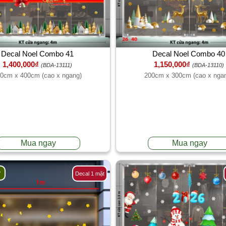
Decal Noel Combo 41
Decal Noel Combo 40
1,400,000₫
1,150,000₫
(BDA-13111)
(BDA-13110)
0cm x 400cm (cao x ngang)
200cm x 300cm (cao x nga
Mua ngay
Mua ngay
y
Decal 1 mặt