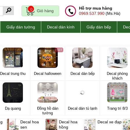
Hỗ trợ mua hàng
🔎
0
Giỏ hàng
0969.537.990
(Ms.Hà)
Giấy dán tường
Decal dán kính
Giấy dán bếp
Dec
HOT
Decal trung thu
Decal halloween
Decal dán bếp
Decal phòng
khách
Dạ quang
Đồng hồ dán
Decal dán tủ lạnh
Trang trí 8/3
tường
ng
Decal hoa
Decal hoa
Decal xe đạp
sen
hồng