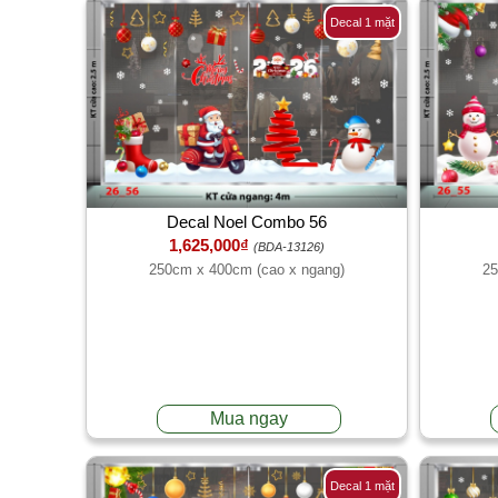
Decal 1 mặt
Decal Noel Combo 56
1,625,000₫
(BDA-13126)
250cm x 400cm (cao x ngang)
25
Mua ngay
Decal 1 mặt