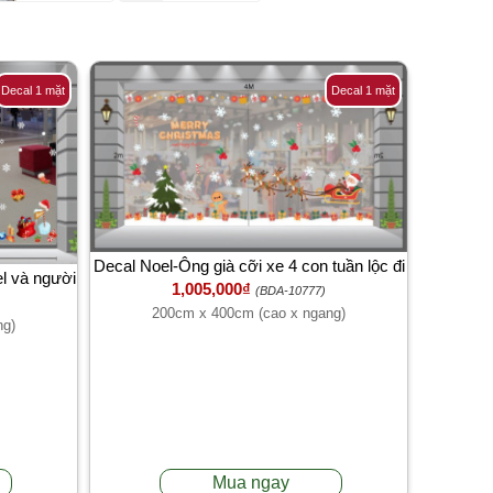
Decal 1 mặt
Decal 1 mặt
Decal Noel-Ông già cỡi xe 4 con tuần lộc đi
el và người
1,005,000₫
phát quà
(BDA-10777)
200cm x 400cm (cao x ngang)
ng)
Mua ngay