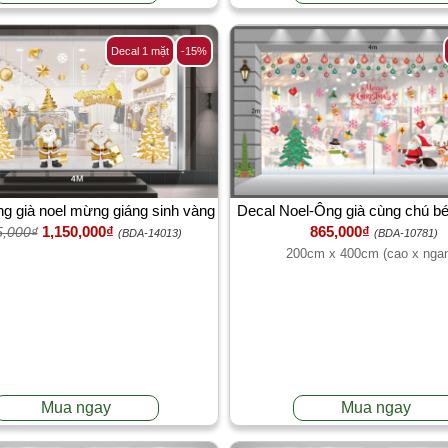
Decal 1 mặt
-15%
Decal Noel-Ông già cùng chú b
ng già noel mừng giáng sinh vàng
865,000₫
1,150,000₫
5,000₫
treo quả châu sắc mà
2025
(BDA-10781)
(BDA-14013)
200cm x 400cm (cao x nga
Mua ngay
Mua ngay