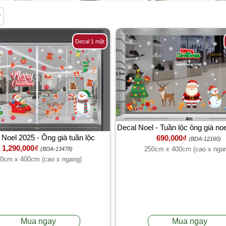
Decal 1 mặt
Decal Noel - Tuần lộc ông già no
 Noel 2025 - Ông già tuần lộc
690,000₫
tuyết vui vẽ
(BDA-12160)
1,290,000₫
250cm x 400cm (cao x nga
(BDA-13478)
0cm x 400cm (cao x ngang)
Mua ngay
Mua ngay