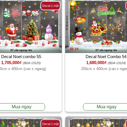
Decal 1 mặt
Decal Noel combo 55
Decal Noel Combo 54
1,705,000₫
1,680,000₫
(BDA-13125)
(BDA-13124)
0cm x 400cm (cao x ngang)
250cm x 400cm (cao x nga
Mua ngay
Mua ngay
Decal 1 mặt