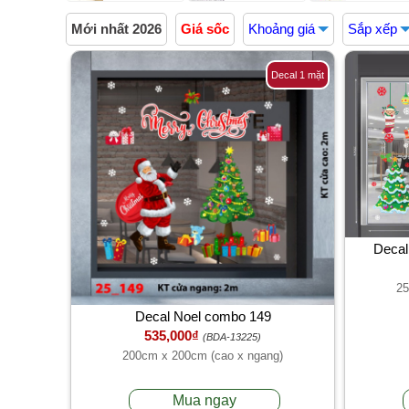
Mới nhất 2026
Giá sốc
Khoảng giá
Sắp xếp
Decal 1 mặt
Decal
25
Decal Noel combo 149
535,000₫
(BDA-13225)
200cm x 200cm (cao x ngang)
Mua ngay