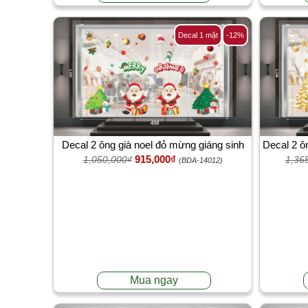
Decal 1 mặt
-12%
Decal 2 ông già noel đỏ mừng giáng sinh
Decal 2 ô
915,000₫
1,050,000₫
1,36
2025
(BDA-14012)
Mua ngay