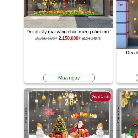
Decal cây mai vàng chúc mừng năm mới
2,150,000₫
2,350,000₫
dán cửa ra vào toà nhà văn phòng chung
(BDA-14549)
cư
Decal
Mua ngay
Decal 1 mặt