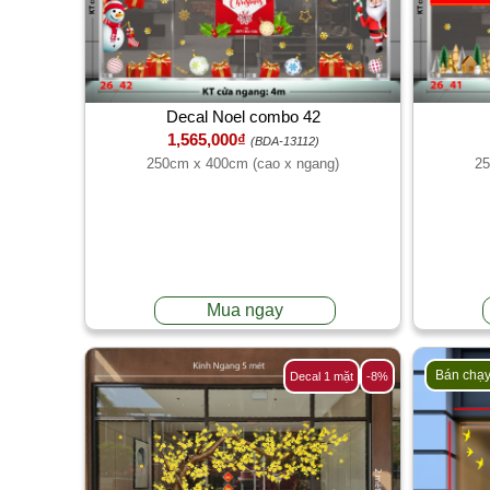
Decal Noel combo 42
1,565,000₫
(BDA-13112)
250cm x 400cm (cao x ngang)
25
Mua ngay
Bán chạ
Decal 1 mặt
-8%