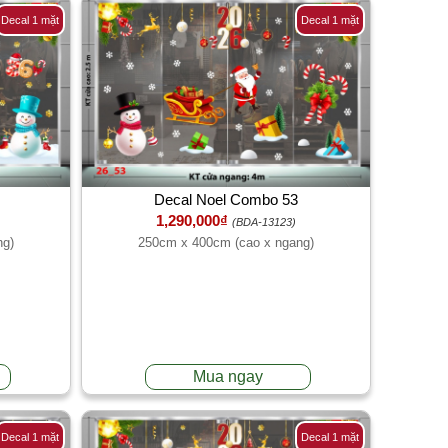
Decal 1 mặt
Decal 1 mặt
Decal Noel Combo 53
1,290,000₫
(BDA-13123)
ng)
250cm x 400cm (cao x ngang)
Mua ngay
Decal 1 mặt
Decal 1 mặt