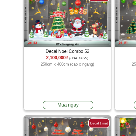
Decal Noel Combo 52
2,100,000₫
(BDA-13122)
250cm x 400cm (cao x ngang)
25
Mua ngay
Decal 1 mặt