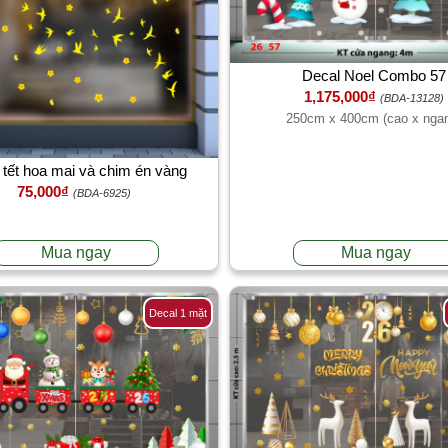
Decal Noel Combo 57
1,175,000₫
(BDA-13128)
250cm x 400cm (cao x nga
 tết hoa mai và chim én vàng
75,000₫
(BDA-6925)
Mua ngay
Mua ngay
Decal 1 mặt