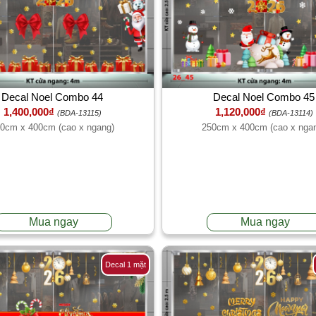
Decal Noel Combo 44
Decal Noel Combo 45
1,400,000₫
1,120,000₫
(BDA-13115)
(BDA-13114)
0cm x 400cm (cao x ngang)
250cm x 400cm (cao x nga
Mua ngay
Mua ngay
Decal 1 mặt