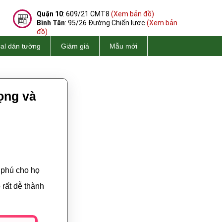
Quận 10
: 609/21 CMT8
(Xem bản đồ)
Bình Tân
: 95/26 Đường Chiến lược
(Xem bản
đồ)
al dán tường
Giảm giá
Mẫu mới
ọng và
i phú cho họ
 rất dễ thành