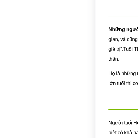
Những người
gian, và cũng
giá trị”.
Tuổi T
thân.
Họ là những 
lớn tuổi thì 
Người tuổi Hổ
biệt có khả n