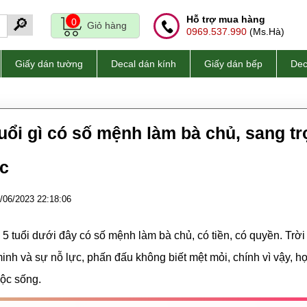
Hỗ trợ mua hàng
🔎
0
Giỏ hàng
0969.537.990
(Ms.Hà)
Giấy dán tường
Decal dán kính
Giấy dán bếp
Dec
uổi gì có số mệnh làm bà chủ, sang tr
c
/06/2023 22:18:06
5 tuổi dưới đây có số mệnh làm bà chủ, có tiền, có quyền. Trờ
 minh và sự nỗ lực, phấn đấu không biết mệt mỏi, chính vì vậy, họ
uộc sống.