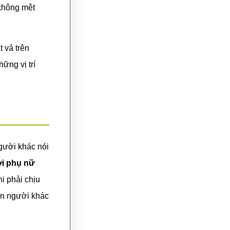
 không mệt
 vả trên
ững vị trí
gười khác nói
i phụ nữ
i phải chịu
iến người khác