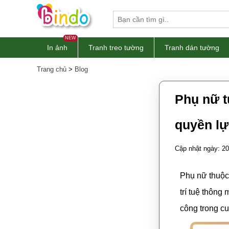
NEW
In ảnh
Tranh treo tường
Tranh dán tường
Trang chủ
>
Blog
Phụ nữ t
quyền lự
Cập nhật ngày: 20
Phụ nữ thuộc 
trí tuệ thông
công trong c