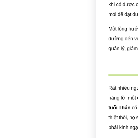
khi có được c
mỏi để đạt đ
Một lòng hướ
đường đến với
quản lý, giám
Rất nhiều ngư
nặng lời một 
tuổi Thân
có 
thiệt thòi, h
phải kinh ngạ