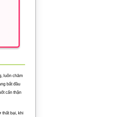
ng, luôn chăm
àng bắt đầu
uốt cẩn thận
thất bại, khi