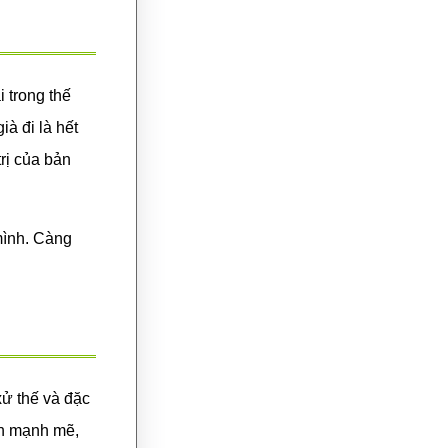
 trong thế
à đi là hết
trị của bản
mình. Càng
xử thế và đặc
in mạnh mẽ,