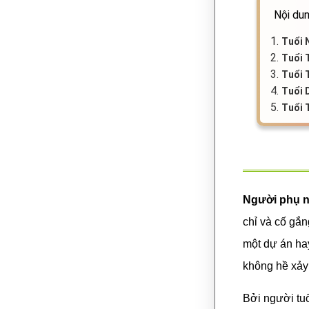
Nội dun
1.
Tuổi 
2.
Tuổi 
3.
Tuổi 
4.
Tuổi 
5.
Tuổi 
Người phụ n
chỉ và cố gắ
một dự án hay
không hề xảy r
Bởi người tuổ