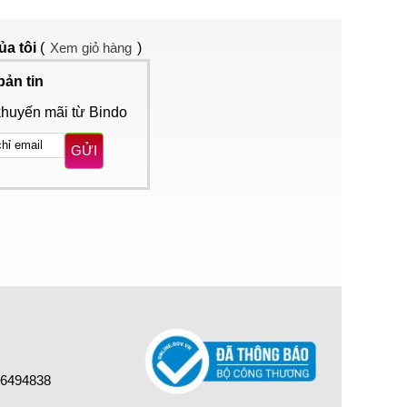
ủa tôi
(
Xem giỏ hàng
)
bản tin
khuyến mãi từ Bindo
GỬI
16494838