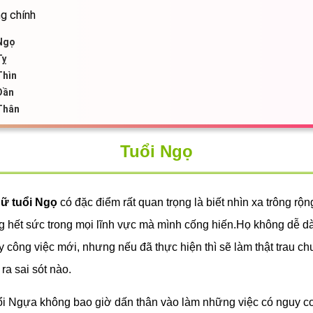
g chính
Ngọ
Tỵ
Thìn
Dần
Thân
Tuổi Ngọ
ữ tuổi Ngọ
có đặc điểm rất quan trọng là biết nhìn xa trông rộ
ng hết sức trong mọi lĩnh vực mà mình cống hiến.Họ không dễ d
 công việc mới, nhưng nếu đã thực hiện thì sẽ làm thật trau ch
a sai sót nào.
i Ngựa không bao giờ dấn thân vào làm những việc có nguy cơ 