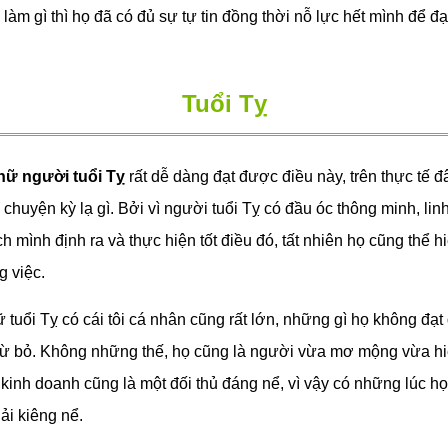
 làm gì thì họ đã có đủ sự tự tin đồng thời nỗ lực hết mình để đ
Tuổi Tỵ
ữ người tuổi Tỵ
rất dễ dàng đạt được điều này, trên thực tế 
 chuyện kỳ lạ gì. Bởi vì người tuổi Tỵ có đầu óc thông minh, linh
 mình định ra và thực hiện tốt điều đó, tất nhiên họ cũng thể hi
g việc.
tuổi Tỵ có cái tôi cá nhân cũng rất lớn, những gì họ không đạt
từ bỏ. Không những thế, họ cũng là người vừa mơ mộng vừa hi
ị kinh doanh cũng là một đối thủ đáng nể, vì vậy có những lúc h
ải kiêng nể.