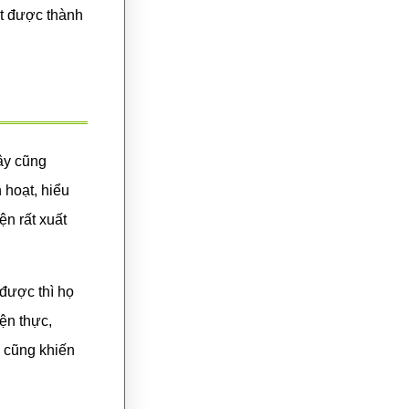
ạt được thành
đây cũng
 hoạt, hiểu
ện rất xuất
 được thì họ
ện thực,
ọ cũng khiến