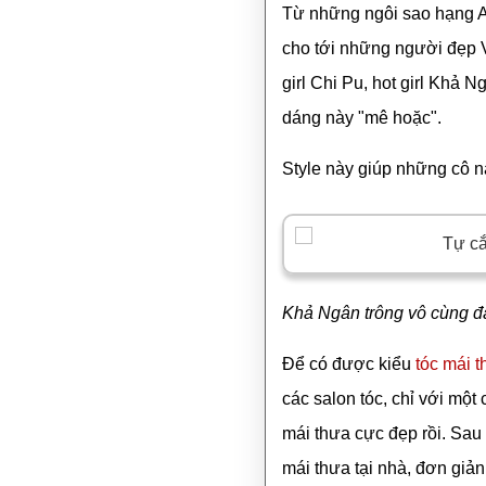
Từ những ngôi sao hạng A c
cho tới những người đẹp 
girl Chi Pu, hot girl Khả
dáng này "mê hoặc".
Style này giúp những cô n
Khả Ngân trông vô cùng đá
Để có được kiểu
tóc mái 
các salon tóc, chỉ với một
mái thưa cực đẹp rồi. Sau
mái thưa tại nhà, đơn giả