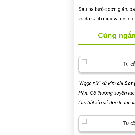
Sau ba bước đơn giản, bạn
về độ sành điệu và nét nữ 
Cùng ngắm
"Ngọc nữ" xứ kim chi
Son
Hàn. Cô thường xuyên tạo 
làm bật lên vẻ đẹp thanh kh