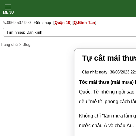
MENU
📞0969.537.990
- Đến shop:
[
Quận 10
]
[
Q.Bình Tân
]
Trang chủ
>
Blog
Tự cắt mái thư
Cập nhật ngày: 30/03/2023 22
Tóc mái thưa (mái mưa)
Quốc. Từ những ngôi sao n
đều "mê tít" phong cách l
Không chỉ "làm mưa làm gi
nước châu Á và châu Âu.