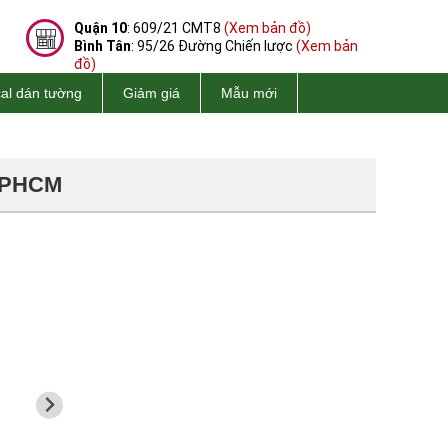
Quận 10
: 609/21 CMT8
(Xem bản đồ)
Bình Tân
: 95/26 Đường Chiến lược
(Xem bản
đồ)
al dán tường
Giảm giá
Mẫu mới
 TPHCM