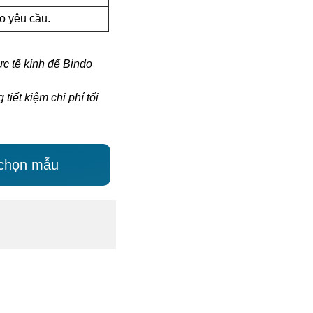
eo yêu cầu.
ực tế kính để Bindo
iết kiệm chi phí tối
 chọn mẫu