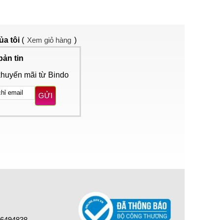
ủa tôi
(
Xem giỏ hàng
)
bản tin
khuyến mãi từ Bindo
GỬI
16494838