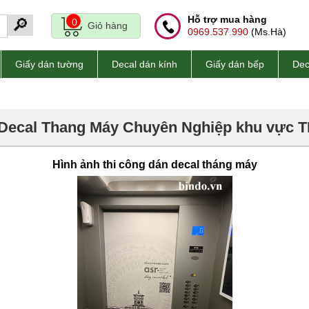
Hỗ trợ mua hàng
🔎
0
Giỏ hàng
0969.537.990
(Ms.Hà)
Giấy dán tường
Decal dán kính
Giấy dán bếp
Dec
Decal Thang Máy Chuyên Nghiệp khu vực
Hình ảnh thi công dán decal tháng máy