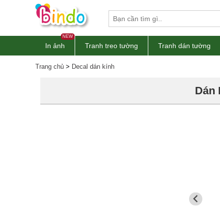
NEW
In ảnh
Tranh treo tường
Tranh dán tường
Trang chủ
>
Decal dán kính
Dán 