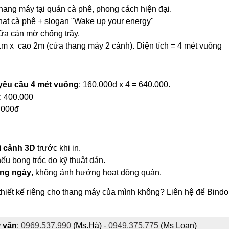
hang máy tại quán cà phê, phong cách hiện đại.
hạt cà phê + slogan "Wake up your energy"
sữa cán mờ chống trầy.
m x cao 2m (cửa thang máy 2 cánh). Diện tích = 4 mét vuông
o yêu cầu 4 mét vuông
: 160.000đ x 4 = 640.000.
: 400.000
0.000đ
i cảnh 3D
trước khi in.
ếu bong tróc do kỹ thuật dán.
ong ngày
, không ảnh hưởng hoạt động quán.
hiết kế riêng cho thang máy của mình không? Liên hệ để Bindo.
ư vấn
:
0969.537.990
(Ms.Hà) -
0949.375.775
(Ms Loan)