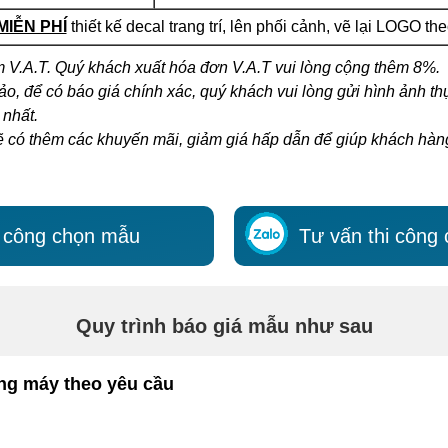
MIỄN PHÍ
thiết kế decal trang trí, lên phối cảnh, vẽ lại LOGO th
 V.A.T. Quý khách xuất hóa đơn V.A.T vui lòng cộng thêm 8%.
o, để có báo giá chính xác, quý khách vui lòng gửi hình ảnh th
 nhất.
ẽ có thêm các khuyến mãi, giảm giá hấp dẫn để giúp khách hàng t
i công chọn mẫu
Tư vấn thi công
Quy trình báo giá mẫu như sau
ang máy theo yêu cầu