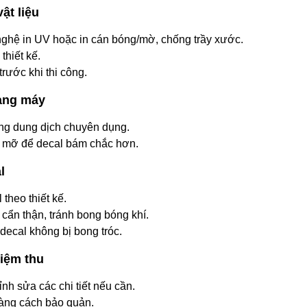
ật liệu
nghệ in UV hoặc in cán bóng/mờ, chống trầy xước.
thiết kế.
trước khi thi công.
hang máy
ng dung dịch chuyên dụng.
u mỡ để decal bám chắc hơn.
l
 theo thiết kế.
cẩn thận, tránh bong bóng khí.
decal không bị bong tróc.
iệm thu
ỉnh sửa các chi tiết nếu cần.
ng cách bảo quản.