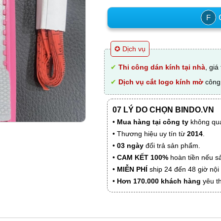
C
F
✪ Dịch vụ
✔
Thi công dán kính tại nhà
, giá
✔
Dịch vụ cắt logo kính mờ
công 
07 LÝ DO CHỌN BINDO.VN
•
Mua hàng tại công ty
không qua
• Thương hiệu uy tín từ
2014
.
•
03 ngày
đổi trả sản phẩm.
•
CAM KẾT 100%
hoàn tiền nếu s
•
MIỄN PHÍ
ship 24 đến 48 giờ nộ
•
Hơn 170.000 khách hàng
yêu t