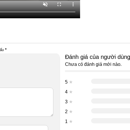
dấu
*
Đánh giá của người dùn
Chưa có đánh giá mới nào.
5
★
4
★
3
★
2
★
1
★