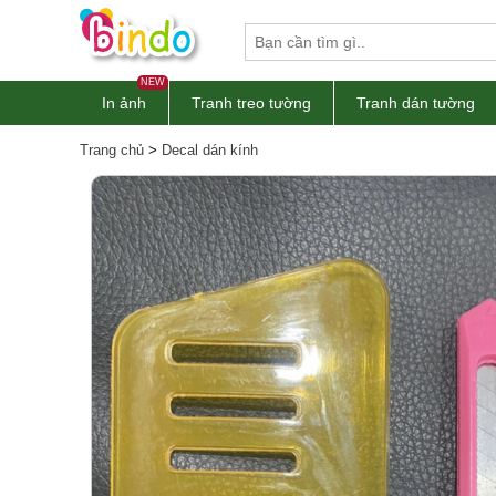
NEW
In ảnh
Tranh treo tường
Tranh dán tường
Trang chủ
>
Decal dán kính