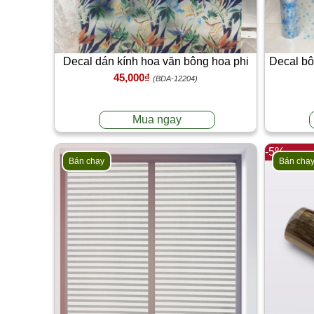
Decal dán kính hoa văn bông hoa phi
Decal bô
45,000₫
điểu 90cm x 100cm
(BDA-12204)
Mua ngay
-5%
Bán chạy
Bán chạ