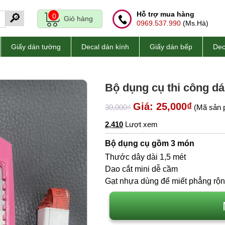
Hỗ trợ mua hàng
🔎
0
Giỏ hàng
0969.537.990
(Ms.Hà)
Giấy dán tường
Decal dán kính
Giấy dán bếp
Dec
Bộ dụng cụ thi công dá
Giá: 25,000₫
30,000₫
(Mã sản 
2,410
Lượt xem
Bộ dụng cụ gồm 3 món
Thước dây dài 1,5 mét
Dao cắt mini dễ cầm
Gạt nhựa dùng để miết phẳng rộ