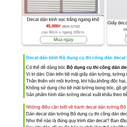
Decal dán kính sọc trắng ngang khổ
Giấy deca
45,000₫
90cm x 1 mét
(BDA-12722)
nhìn 1 c
9
cao 90cm x ngang 100cm
Mua ngay
Decal dán kính Bộ dụng cụ thi công dán decal 
Có thể dễ dàng bóc
Bộ dụng cụ thi công dán dec
Vị trí dán: Dán trên bề mặt giấy dán tường, tường 
Thân thiện với môi trường, khí hậu,không độc hại, 
Không sử dụng cho bề măt tường bong tróc, gồ gh
Sản phẩm hình dán tường decal xuất khẩu theo t
Những điều cần biết về tranh decal dán tường Bộ d
Dán decal dán tường Bộ dụng cụ thi công dán deca
Như thế nào là đúng quy trình dán decal? Ban đầu