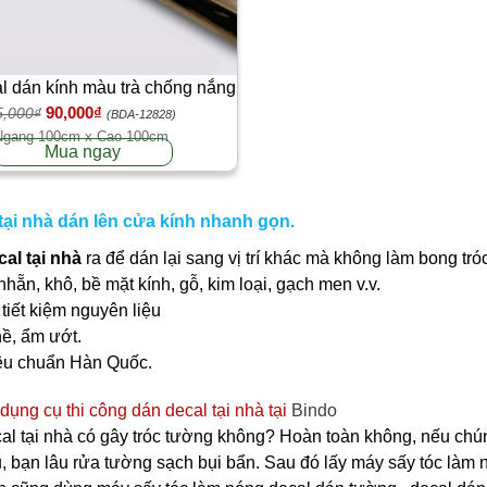
l dán kính màu trà chống nắng
90,000₫
hiều phim cách nhiệt cửa kính
5,000₫
(BDA-12828)
Ngang 100cm x Cao 100cm
Mua ngay
tại nhà dán lên cửa kính nhanh gọn.
al tại nhà
ra để dán lại sang vị trí khác mà không làm bong tró
nhẵn, khô, bề mặt kính, gỗ, kim loại, gạch men v.v.
tiết kiệm nguyên liệu
ề, ẩm ướt.
iêu chuẩn Hàn Quốc.
ụng cụ thi công dán decal tại nhà tại
Bindo
l tại nhà có gây tróc tường không? Hoàn toàn không, nếu chún
, bạn lâu rửa tường sạch bụi bẩn. Sau đó lấy máy sấy tóc làm n