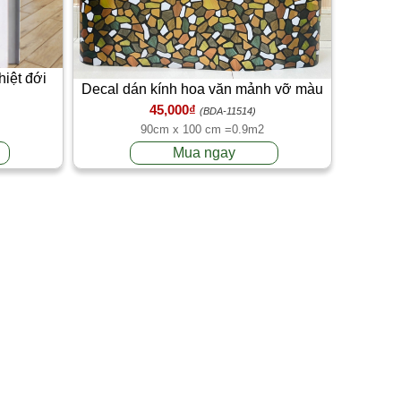
hiệt đới
Decal dán kính hoa văn mảnh vỡ màu
45,000₫
trà 90cm x 100cm
(BDA-11514)
90cm x 100 cm =0.9m2
Mua ngay