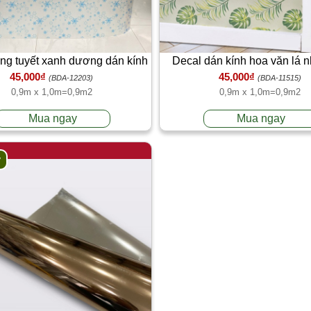
ng tuyết xanh dương dán kính
Decal dán kính hoa văn lá n
45,000₫
45,000₫
90cm x 1m
(BDA-12203)
(BDA-11515)
0,9m x 1,0m=0,9m2
0,9m x 1,0m=0,9m2
Mua ngay
Mua ngay
y