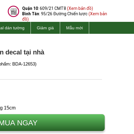
Quận 10
: 609/21 CMT8
(Xem bản đồ)
Bình Tân
: 95/26 Đường Chiến lược
(Xem bản
đồ)
al dán tường
Giảm giá
Mẫu mới
n decal tại nhà
phẩm: BDA-12653)
ng 15cm
MUA NGAY