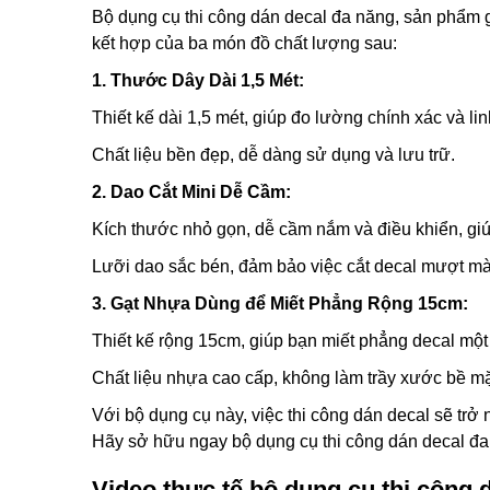
Bộ dụng cụ thi công dán decal đa năng, sản phẩm g
kết hợp của ba món đồ chất lượng sau:
1. Thước Dây Dài 1,5 Mét:
Thiết kế dài 1,5 mét, giúp đo lường chính xác và lin
Chất liệu bền đẹp, dễ dàng sử dụng và lưu trữ.
2. Dao Cắt Mini Dễ Cầm:
Kích thước nhỏ gọn, dễ cầm nắm và điều khiển, giúp
Lưỡi dao sắc bén, đảm bảo việc cắt decal mượt mà
3. Gạt Nhựa Dùng để Miết Phẳng Rộng 15cm:
Thiết kế rộng 15cm, giúp bạn miết phẳng decal mộ
Chất liệu nhựa cao cấp, không làm trầy xước bề mặ
Với bộ dụng cụ này, việc thi công dán decal sẽ trở
Hãy sở hữu ngay bộ dụng cụ thi công dán decal đa 
Video thực tế bộ dụng cụ thi công d