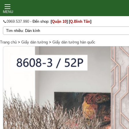
MENU
📞0969.537.990
- Đến shop:
[
Quận 10
]
[
Q.Bình Tân
]
Trang chủ
>
Giấy dán tường
>
Giấy dán tường hàn quốc