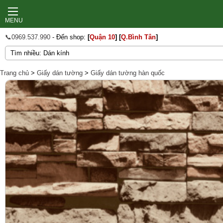
MENU
📞0969.537.990
- Đến shop:
[
Quận 10
]
[
Q.Bình Tân
]
Trang chủ
>
Giấy dán tường
>
Giấy dán tường hàn quốc