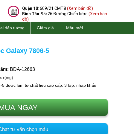
Quận 10
: 609/21 CMT8
(Xem bản đồ)
Bình Tân
: 95/26 Đường Chiến lược
(Xem bản
đồ)
al dán tường
Giảm giá
Mẫu mới
c Galaxy 7806-5
hẩm:
BDA-12663
x rộng)
5 được làm từ chất liệu cao cấp, 3 lớp, nhập khẩu
MUA NGAY
hat tư vấn chọn mẫu