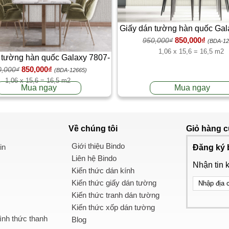
Giấy dán tường hàn quốc Gal
850,000₫
950,000₫
3
(BDA-12
1,06 x 15,6 = 16,5 m2
 tường hàn quốc Galaxy 7807-
850,000₫
0,000₫
2
(BDA-12665)
1,06 x 15,6 = 16,5 m2
Mua ngay
Mua ngay
Về chúng tôi
Giỏ hàng
c
Giới thiệu Bindo
in
Đăng ký 
Liên hệ Bindo
Nhận tin 
Kiến thức dán kính
Kiến thức giấy dán tường
Kiến thức tranh dán tường
Kiến thức xốp dán tường
nh thức thanh
Blog