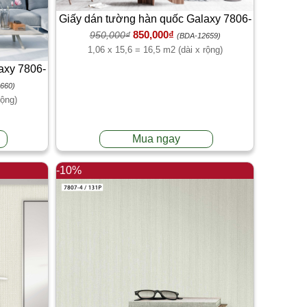
Giấy dán tường hàn quốc Galaxy 7806-
850,000₫
950,000₫
1
(BDA-12659)
1,06 x 15,6 = 16,5 m2 (dài x rộng)
axy 7806-
660)
rộng)
Mua ngay
-10%