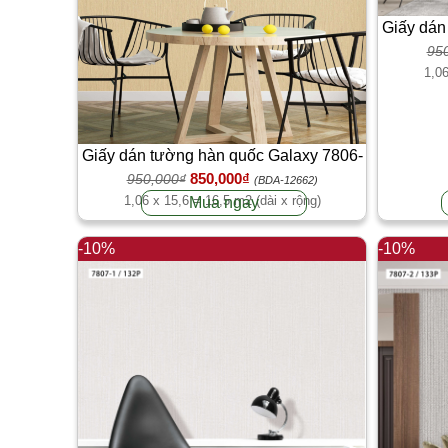
Giấy dán
95
1,06
Giấy dán tường hàn quốc Galaxy 7806-
850,000₫
950,000₫
4
(BDA-12662)
1,06 x 15,6 = 16,5 m2 (dài x rộng)
Mua ngay
-10%
-10%