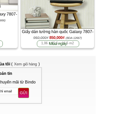
axy 7807-
666)
Giấy dán tường hàn quốc Galaxy 7807-
850,000₫
950,000₫
4
(BDA-12667)
1,06 x 15,6 = 16,5 m2
Mua ngay
ủa tôi
(
Xem giỏ hàng
)
bản tin
khuyến mãi từ Bindo
GỬI