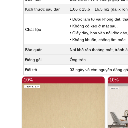
Kích thước sau dán
1,06 x 15,6 = 16,5 m2 (dài x rộ
• Được làm từ vải không dệt, thâ
• Không có keo ở mặt sau.
Chất liệu
• Giấy dày, hoa văn nổi độc đáo
• Kháng khuẩn, chống ẩm mốc.
Bảo quản
Nơi khô ráo thoáng mát, tránh á
Đóng gói
Ống tròn
Đổi trả
03 ngày và còn nguyên đóng gó
-10%
-10%