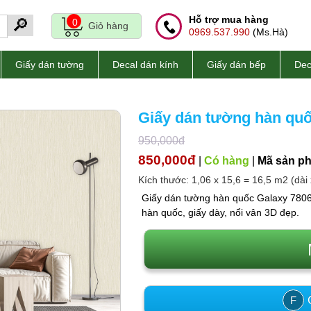
Hỗ trợ mua hàng
🔎
0
Giỏ hàng
0969.537.990
(Ms.Hà)
Giấy dán tường
Decal dán kính
Giấy dán bếp
Dec
Giấy dán tường hàn quố
950,000đ
850,000đ
|
Có hàng
|
Mã sản p
Kích thước: 1,06 x 15,6 = 16,5 m2 (dài 
Giấy dán tường hàn quốc Galaxy 7806-
hàn quốc, giấy dày, nổi vân 3D đẹp.
C
F