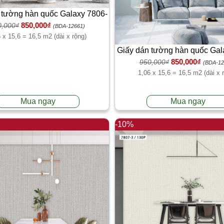
 tường hàn quốc Galaxy 7806-
850,000₫
0,000₫
3
(BDA-12661)
 x 15,6 = 16,5 m2 (dài x rộng)
Giấy dán tường hàn quốc Gal
850,000₫
950,000₫
2
(BDA-12
1,06 x 15,6 = 16,5 m2 (dài x 
Mua ngay
Mua ngay
-10%