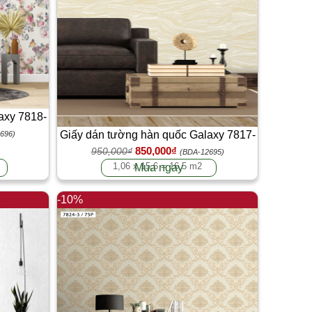
axy 7818-
Giấy dán tường hàn quốc Galaxy 7817-
696)
850,000₫
950,000₫
2
(BDA-12695)
1,06 x 15,6 = 16,5 m2
Mua ngay
-10%