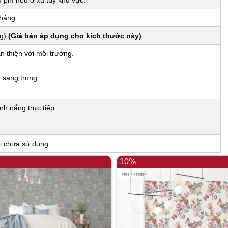
phí nếu ở xa tùy khu vực.
tháng.
ng)
(Giá bán áp dụng cho kích thước này)
n thiện với môi trường.
, sang trọng.
nh nắng trực tiếp
i chưa sử dụng
-10%