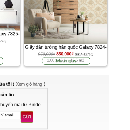
axy 7825-
715)
Giấy dán tường hàn quốc Galaxy 7824-
850,000₫
950,000₫
3
(BDA-12716)
1,06 x 15,6 = 16,5 m2
Mua ngay
ủa tôi
(
Xem giỏ hàng
)
bản tin
khuyến mãi từ Bindo
GỬI