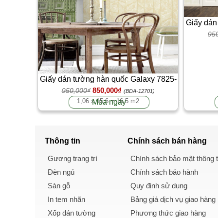
Giấy dán
95
Giấy dán tường hàn quốc Galaxy 7825-
850,000₫
950,000₫
3
(BDA-12701)
1,06 x 15,6 = 16,5 m2
Mua ngay
Thông tin
Chính sách
bán hàng
Gương trang trí
Chính sách bảo mật thông t
Đèn ngủ
Chính sách bảo hành
Sàn gỗ
Quy định sử dụng
In tem nhãn
Bảng giá dịch vụ giao hàng
Xốp dán tường
Phương thức giao hàng