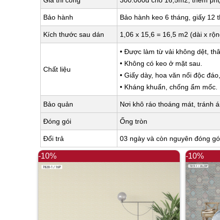
Giá thi công
300.000đ cho 16,5m2, thêm phụ 
Bảo hành
Bảo hành keo 6 tháng, giấy 12 
Kích thước sau dán
1,06 x 15,6 = 16,5 m2 (dài x rộ
• Được làm từ vải không dệt, thâ
• Không có keo ở mặt sau.
Chất liệu
• Giấy dày, hoa văn nổi độc đáo
• Kháng khuẩn, chống ẩm mốc.
Bảo quản
Nơi khô ráo thoáng mát, tránh á
Đóng gói
Ống tròn
Đổi trả
03 ngày và còn nguyên đóng gó
-10%
-10%