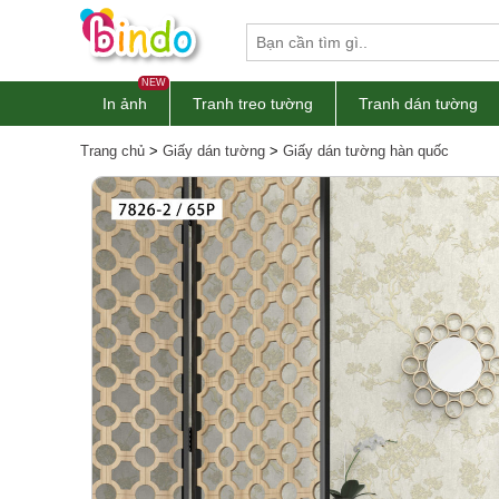
NEW
In ảnh
Tranh treo tường
Tranh dán tường
Trang chủ
>
Giấy dán tường
>
Giấy dán tường hàn quốc