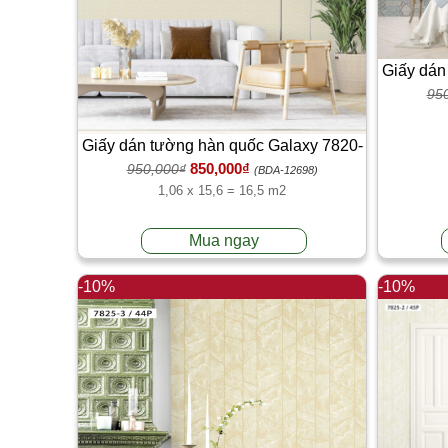
Giấy dán
95
Giấy dán tường hàn quốc Galaxy 7820-
850,000₫
950,000₫
1
(BDA-12698)
1,06 x 15,6 = 16,5 m2
Mua ngay
-10%
-10%