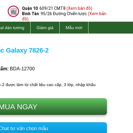
Quận 10
: 609/21 CMT8
(Xem bản đồ)
Bình Tân
: 95/26 Đường Chiến lược
(Xem bản
đồ)
al dán tường
Giảm giá
Mẫu mới
c Galaxy 7826-2
hẩm:
BDA-12700
2 được làm từ chất liệu cao cấp, 3 lớp, nhập khẩu
MUA NGAY
hat tư vấn chọn mẫu