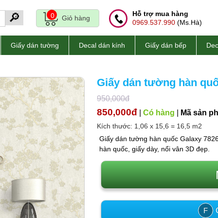
Hỗ trợ mua hàng
🔎
0
Giỏ hàng
0969.537.990
(Ms.Hà)
Giấy dán tường
Decal dán kính
Giấy dán bếp
Dec
Giấy dán tường hàn quố
950,000đ
850,000đ
|
Có hàng
|
Mã sản p
Kích thước: 1,06 x 15,6 = 16,5 m2
Giấy dán tường hàn quốc Galaxy 7826-
hàn quốc, giấy dày, nổi vân 3D đẹp.
C
F