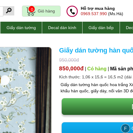
Hỗ trợ mua hàng
🔎
0
Giỏ hàng
0969.537.990
(Ms.Hà)
Giấy dán tường
Decal dán kính
Giấy dán bếp
Dec
Giấy dán tường hàn quố
950,000đ
850,000đ
|
Có hàng
|
Mã sản p
Kích thước: 1,06 x 15,6 = 16,5 m2 (dài 
Giấy dán tường hàn quốc hoa trắng XA
khẩu hàn quốc, giấy dày, nổi vân 3D đ
C
F