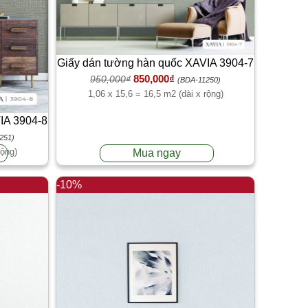
Giấy dán tường hàn quốc XAVIA 3904-7
850,000₫
950,000₫
(BDA-11250)
1,06 x 15,6 = 16,5 m2 (dài x rộng)
IA 3904-8
251)
rộng)
Mua ngay
-10%