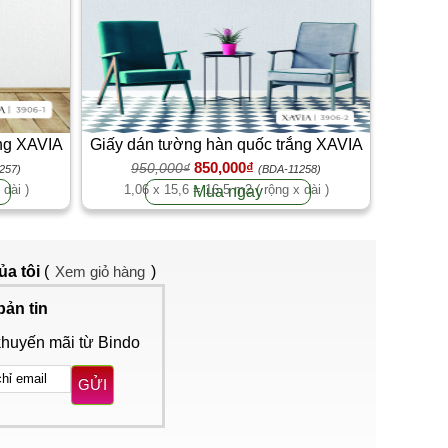
ắng XAVIA
Giấy dán tường hàn quốc trắng XAVIA
850,000₫
950,000₫
3906-2
257)
(BDA-11258)
 dài )
1,06 x 15,6 = 16,5 m2 ( rộng x dài )
Mua ngay
ủa tôi
(
Xem giỏ hàng
)
bản tin
khuyến mãi từ Bindo
GỬI