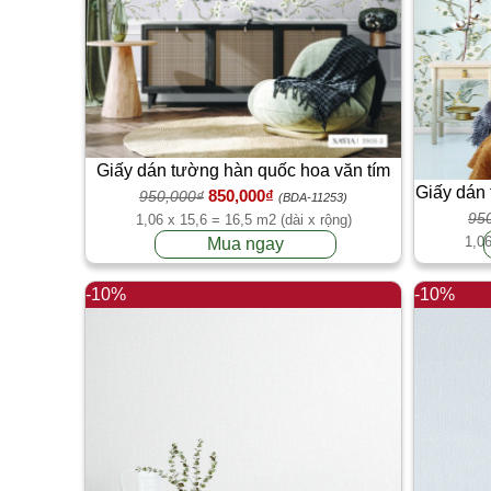
Giấy dán tường hàn quốc hoa văn tím
Giấy dán
850,000₫
950,000₫
XAVIA 3905-2
(BDA-11253)
95
1,06 x 15,6 = 16,5 m2 (dài x rộng)
1,06
Mua ngay
-10%
-10%