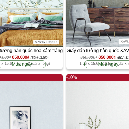
 tường hàn quốc hoa xám trắng
Giấy dán tường hàn quốc XAV
850,000₫
850,000₫
0,000₫
XAVIA 3905-1
950,000₫
(BDA-11252)
(BDA-11
 x 15,6 = 16,5 m2 (dài x rộng)
1,06 x 15,6 = 16,5 m2 (dài x 
Mua ngay
Mua ngay
-10%