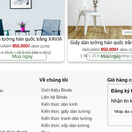
 tường hàn quốc trắng XAVIA
Giấy dán tường hàn quốc tr
850,000₫
0,000₫
3906-1
(BDA-11256)
850,000₫
950,000₫
3906-1
(BDA-11
 x 15,6 = 16,5 m2 (dài x rộng)
1,06 x 15,6 = 16,5 m2 ( rộng x
Mua ngay
Mua ngay
Về chúng tôi
Giỏ hàng
c
Giới thiệu Bindo
in
Đăng ký 
Liên hệ Bindo
Nhận tin 
Kiến thức dán kính
Kiến thức giấy dán tường
Kiến thức tranh dán tường
Kiến thức xốp dán tường
nh thức thanh