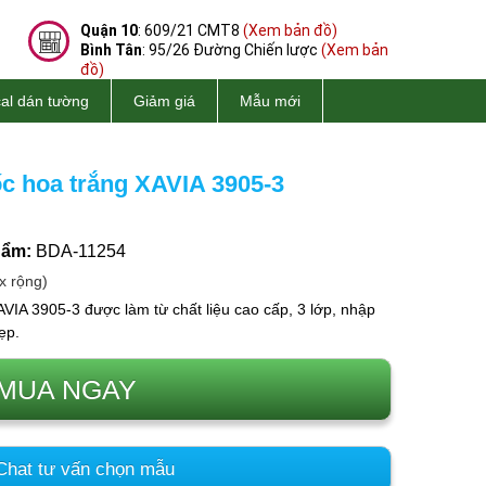
Quận 10
: 609/21 CMT8
(Xem bản đồ)
Bình Tân
: 95/26 Đường Chiến lược
(Xem bản
đồ)
al dán tường
Giảm giá
Mẫu mới
c hoa trắng XAVIA 3905-3
hẩm:
BDA-11254
x rộng)
VIA 3905-3 được làm từ chất liệu cao cấp, 3 lớp, nhập
ẹp.
MUA NGAY
hat tư vấn chọn mẫu