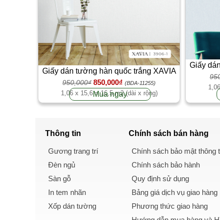
Giấy dán
Giấy dán tường hàn quốc trắng XAVIA
95
850,000₫
950,000₫
3906-1
(BDA-11255)
1,06
1,06 x 15,6 = 16,5 m2 (dài x rộng)
Mua ngay
Thông tin
Chính sách
bán hàng
Gương trang trí
Chính sách bảo mật thông t
Đèn ngủ
Chính sách bảo hành
Sàn gỗ
Quy định sử dụng
In tem nhãn
Bảng giá dịch vụ giao hàng
Xốp dán tường
Phương thức giao hàng
Hướng dẫn mua hàng và Hì