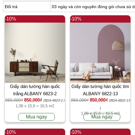
Đổi trả
03 ngày và còn nguyên đóng gói chưa sử 
-10%
-10%
Giấy dán tường hàn quốc
Giấy dán tường hàn quốc tím
trắng ALBANY 6823-2
ALBANY 6822-13
850,000₫
850,000₫
950,000₫
950,000₫
(BDA-6823-2 )
(BDA-6822-13
1,06 x 15,6 = 16,5 m2
)
1,06 x 15,6 = 16,5 m2
Mua ngay
Mua ngay
-10%
-10%