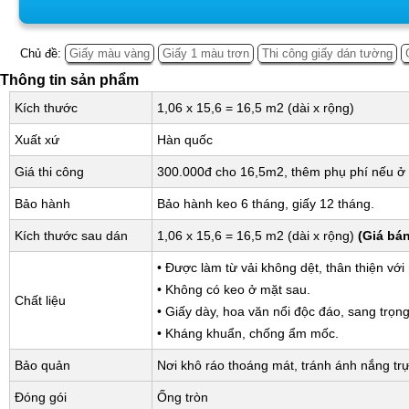
Chủ đề:
Giấy màu vàng
Giấy 1 màu trơn
Thi công giấy dán tường
Thông tin sản phẩm
Kích thước
1,06 x 15,6 = 16,5 m2 (dài x rộng)
Xuất xứ
Hàn quốc
Giá thi công
300.000đ cho 16,5m2, thêm phụ phí nếu ở 
Bảo hành
Bảo hành keo 6 tháng, giấy 12 tháng.
Kích thước sau dán
1,06 x 15,6 = 16,5 m2 (dài x rộng)
(Giá bá
• Được làm từ vải không dệt, thân thiện với
• Không có keo ở mặt sau.
Chất liệu
• Giấy dày, hoa văn nổi độc đáo, sang trọng
• Kháng khuẩn, chống ẩm mốc.
Bảo quản
Nơi khô ráo thoáng mát, tránh ánh nắng trự
Đóng gói
Ống tròn