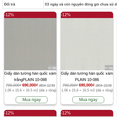
Đổi trả
03 ngày và còn nguyên đóng gói chưa sử 
-12%
-12%
Giấy dán tường hàn quốc xám
Giấy dán tường hàn quốc xám
trắngPLAIN 10-088
PLAIN 10-086
690,000₫
690,000₫
790,000₫
790,000₫
(BDA-11130)
(BDA-11129)
1,06 x 15,6 = 16,5 m2 (dài x rộng)
1,06 x 15,6 = 16,5 m2 (dài x rộng)
Mua ngay
Mua ngay
-12%
-12%