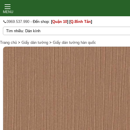
MENU
📞0969.537.990
- Đến shop:
[
Quận 10
]
[
Q.Bình Tân
]
Trang chủ
>
Giấy dán tường
>
Giấy dán tường hàn quốc