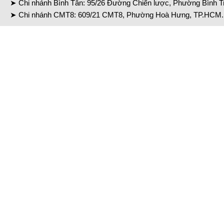
➤ Chi nhánh Bình Tân: 95/26 Đường Chiến lược, Phường Bình Tr
➤ Chi nhánh CMT8: 609/21 CMT8, Phường Hoà Hưng, TP.HCM. 