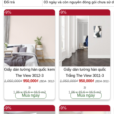
Đổi trả
03 ngày và còn nguyên đóng gói chưa sử 
-9%
-9%
Giấy dán tường hàn quốc kem
Giấy dán tường hàn quốc
The View 3012-3
Trắng The View 3011-3
950,000₫
950,000₫
1,050,000₫
1,050,000₫
(BDA- 3012-
(BDA-3011-
3)
3)
1,06 x 15,6 = 16,5 m2
1,06 x 15,6 = 16,5 m2
Mua ngay
Mua ngay
-9%
-9%