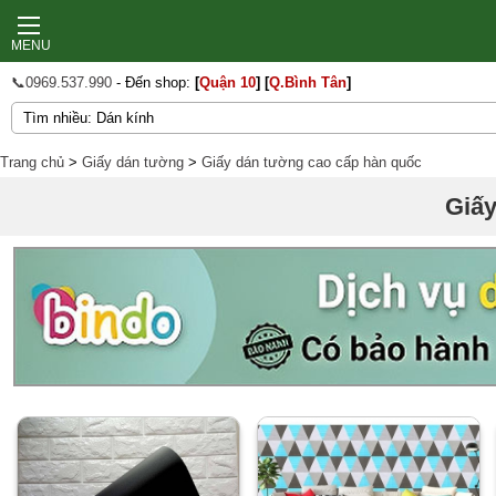
MENU
📞0969.537.990
- Đến shop:
[
Quận 10
]
[
Q.Bình Tân
]
Trang chủ
>
Giấy dán tường
>
Giấy dán tường cao cấp hàn quốc
Giấy