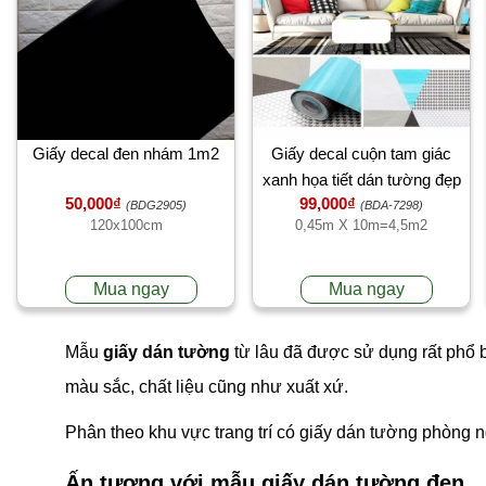
Giấy decal đen nhám 1m2
Giấy decal cuộn tam giác
xanh họa tiết dán tường đẹp
50,000₫
99,000₫
(BDG2905)
(BDA-7298)
120x100cm
0,45m X 10m=4,5m2
Mua ngay
Mua ngay
Mẫu
giấy dán tường
từ lâu đã được sử dụng rất phổ 
màu sắc, chất liệu cũng như xuất xứ.
Phân theo khu vực trang trí có giấy dán tường phòng n
Ấn tượng với mẫu giấy dán tường đen