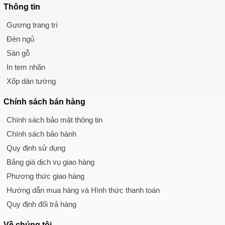
Sàn nhựa
Thông tin
Đồng hồ
Gương trang trí
Đèn ngủ
Đèn ngủ
Bán chạy
Giảm giá
Sàn gỗ
Gương trang trí
In tem nhãn
Decal Halloween
Xốp dán tường
Bài viết
Liên hệ
Chính sách
bán hàng
Chính sách bảo mật thông tin
Chính sách bảo hành
Quy định sử dụng
Bảng giá dịch vụ giao hàng
Phương thức giao hàng
Hướng dẫn mua hàng và Hình thức thanh toán
Quy định đổi trả hàng
Về chúng tôi