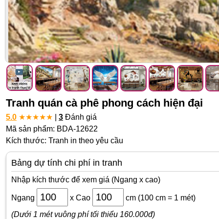
Tranh quán cà phê phong cách hiện đại
5.0
★
★
★
★
★
|
3
Đánh giá
Mã sản phẩm: BDA-12622
Kích thước: Tranh in theo yêu cầu
Bảng dự tính chi phí in tranh
Nhập kích thước để xem giá (Ngang x cao)
Ngang
x
Cao
cm
(100 cm = 1 mét)
(Dưới 1 mét vuông phí tối thiểu 160.000đ)