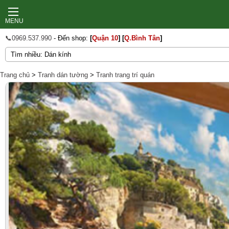
MENU
📞0969.537.990
- Đến shop:
[
Quận 10
]
[
Q.Bình Tân
]
Trang chủ
>
Tranh dán tường
>
Tranh trang trí quán