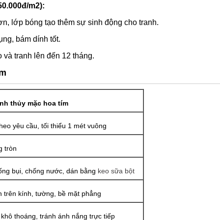
50.000đ/m2):
n, lớp bóng tạo thêm sự sinh động cho tranh.
ng, bám dính tốt.
 và tranh lên đến 12 tháng.
ím
nh thủy mặc hoa tím
theo yêu cầu, tối thiểu 1 mét vuông
 tròn
ng bụi, chống nước, dán bằng
keo sữa bột
 trên kính, tường, bề mặt phẳng
 khô thoáng, tránh ánh nắng trực tiếp