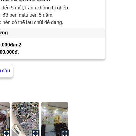
 đến 5 mét, tranh không bị ghép.
 độ bền màu trên 5 năm.
nên có thể lau chùi dễ dàng.
ường
0.000đ/m2
00.000đ
.
u cầu