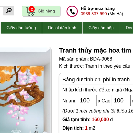
Hỗ trợ mua hàng
🔎
0
Giỏ hàng
0969.537.990
(Ms.Hà)
Giấy dán tường
Decal dán kính
Giấy dán bếp
Dec
Tranh thủy mặc hoa tím
Mã sản phẩm: BDA-9068
Kích thước: Tranh in theo yêu cầu
Bảng dự tính chi phí in tranh
Nhập kích thước để xem giá (Nga
Ngang
x
Cao
(Dưới 1 mét vuông phí tối thiểu 1
Giá tạm tính:
160,000
đ
Diện tích:
1
m2