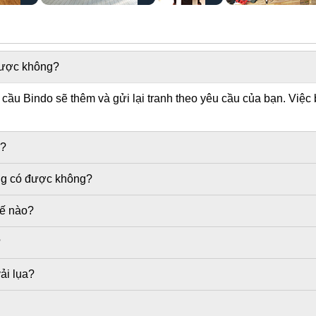
 được không?
ầu Bindo sẽ thêm và gửi lại tranh theo yêu cầu của bạn. Việc 
g?
ờng có được không?
hế nào?
?
ải lụa?