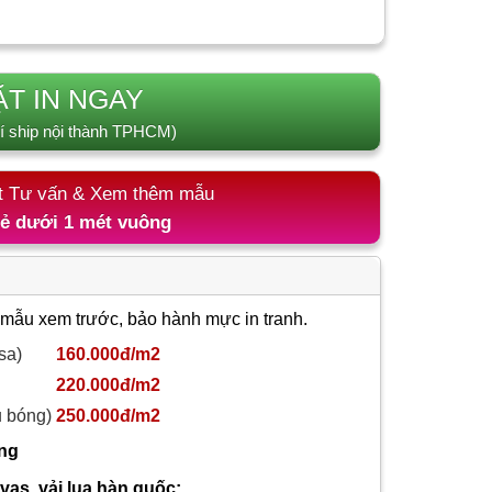
ẶT IN NGAY
í ship nội thành TPHCM)
t Tư vấn & Xem thêm mẫu
lẻ dưới 1 mét vuông
 mẫu xem trước, bảo hành mực in tranh.
sa)
160.000đ/m2
220.000đ/m2
ủ bóng)
250.000đ/m2
ông
nvas, vải lụa hàn quốc: