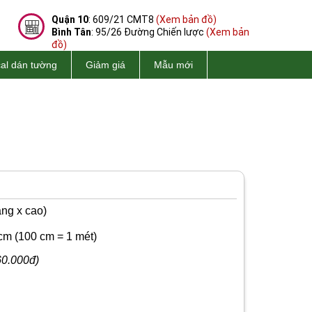
Quận 10
: 609/21 CMT8
(Xem bản đồ)
Bình Tân
: 95/26 Đường Chiến lược
(Xem bản
đồ)
al dán tường
Giảm giá
Mẫu mới
ng x cao)
cm
(100 cm = 1 mét)
60.000đ)