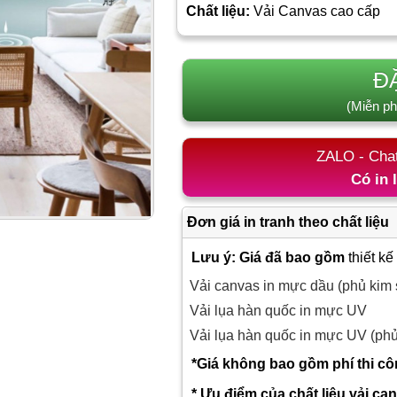
Chất liệu:
Vải Canvas cao cấp
Đ
(Miễn ph
ZALO - Cha
Có in 
Đơn giá in tranh theo chất liệu
Lưu ý: Giá đã bao gồm
thiết kế
Vải canvas in mực dầu (phủ kim 
Vải lụa hàn quốc in mực UV
Vải lụa hàn quốc in mực UV (ph
*Giá không bao gồm phí thi c
* Ưu điểm của chất liệu vải ca