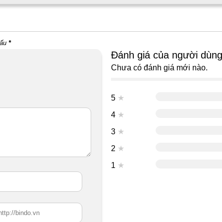
dấu
*
Đánh giá của người dùn
Chưa có đánh giá mới nào.
5
★
4
★
3
★
2
★
1
★