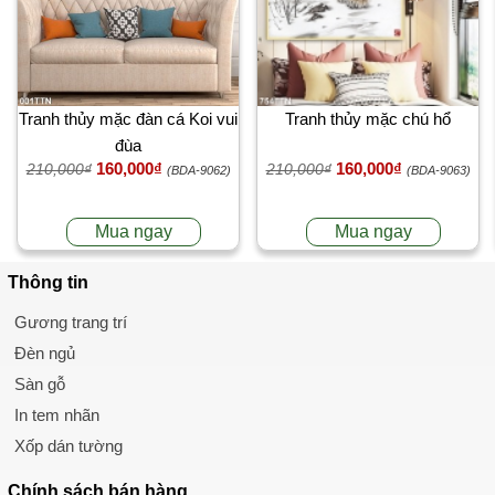
Tranh thủy mặc đàn cá Koi vui
Tranh thủy mặc chú hổ
đùa
160,000₫
160,000₫
210,000₫
210,000₫
(BDA-9062)
(BDA-9063)
Mua ngay
Mua ngay
Thông tin
Gương trang trí
Đèn ngủ
Sàn gỗ
In tem nhãn
Xốp dán tường
Chính sách
bán hàng