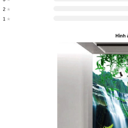
2
★
1
★
Hình 