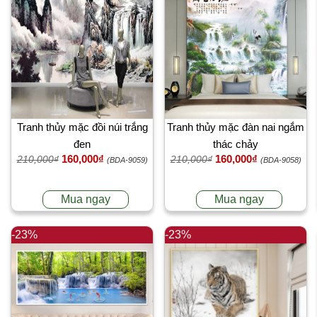
Tranh thủy mặc đồi núi trắng
Tranh thủy mặc đàn nai ngắm
đen
thác chảy
160,000₫
160,000₫
210,000₫
210,000₫
(BDA-9059)
(BDA-9058)
Mua ngay
Mua ngay
-23%
-23%