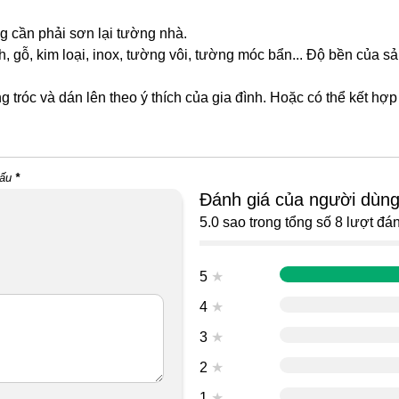
g cần phải sơn lại tường nhà.
h, gỗ, kim loại, inox, tường vôi, tường móc bẩn... Độ bền củ
g tróc và dán lên theo ý thích của gia đình. Hoặc có thể kết h
dấu
*
Đánh giá của người dùn
5.0 sao trong tổng số 8 lượt đán
5
★
4
★
3
★
2
★
1
★