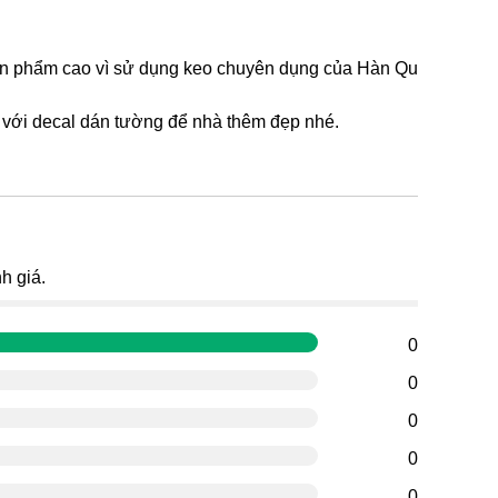
a sản phẩm cao vì sử dụng keo chuyên dụng của Hàn Quốc
ợp với decal dán tường để nhà thêm đẹp nhé.
g
h giá.
0
0
0
0
0