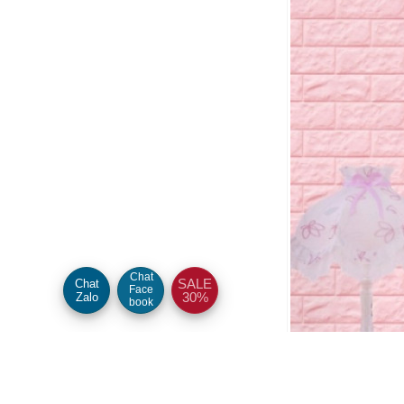
Chat
SALE
Chat
Face
30%
Zalo
book