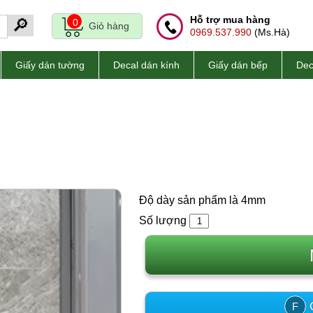
Hỗ trợ mua hàng
🔎
0
Giỏ hàng
0969.537.990
(Ms.Hà)
Giấy dán tường
Decal dán kính
Giấy dán bếp
Dec
Độ dày sản phẩm là 4mm
Số lượng
C
F