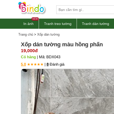
NEW
In ảnh
Tranh treo tường
Tranh dán tường
Trang chủ
>
Xốp dán tường
Xốp dán tường màu hồng phấn
19,000đ
Có hàng
| Mã: BDX043
5.0
★
★
★
★
★
|
8
Đánh giá