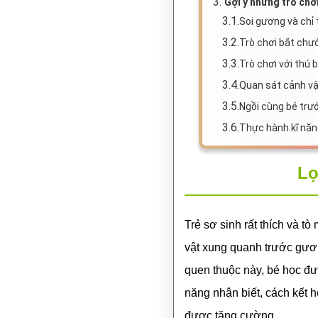
3.
Gợi ý những trò chơ
3.1.
Soi gương và chỉ
3.2.
Trò chơi bắt chư
3.3.
Trò chơi với thú 
3.4.
Quan sát cảnh v
3.5.
Ngồi cùng bé trư
3.6.
Thực hành kĩ năn
Lợ
Trẻ sơ sinh rất thích và 
vật xung quanh trước gươ
quen thuộc này, bé học đư
năng nhận biết, cách kết 
được tăng cường.