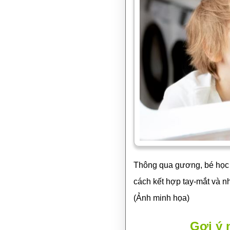
Thông qua gương, bé học đ
cách kết hợp tay-mắt và n
(Ảnh minh họa)
Gợi ý 