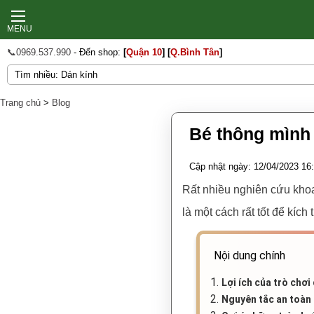
MENU
📞0969.537.990
- Đến shop:
[
Quận 10
]
[
Q.Bình Tân
]
Trang chủ
>
Blog
Bé thông mình
Cập nhật ngày: 12/04/2023 16
Rất nhiều nghiên cứu khoa
là một cách rất tốt để kích 
Nội dung chính
1.
Lợi ích của trò chơ
2.
Nguyên tắc an toàn 