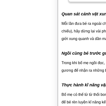
Quan sát cảnh vật x
Mỗi lần đưa bé ra ngoài c
chiếu), hãy dừng lại vài 
giới xung quanh và dần m
Ngồi cùng bé trước g
Trong khi bố mẹ ngồi đọc,
gương để nhận ra những b
Thực hành kĩ năng v
Bố mẹ có thể từ từ thổi bo
để bé rèn luyện kĩ năng kế