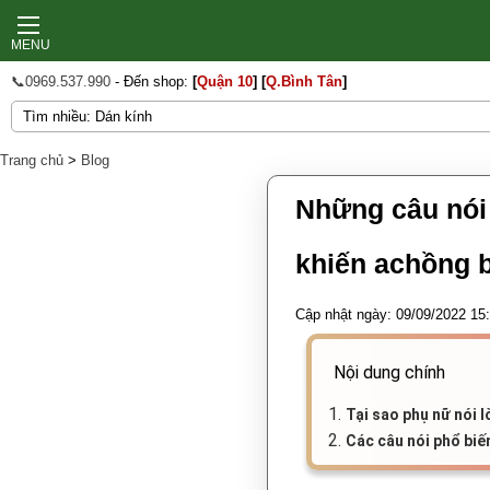
MENU
📞0969.537.990
- Đến shop:
[
Quận 10
]
[
Q.Bình Tân
]
Trang chủ
>
Blog
Những câu nói
khiến achồng b
Cập nhật ngày: 09/09/2022 15
Nội dung chính
1.
Tại sao phụ nữ nói 
2.
Các câu nói phổ biế