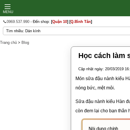
MENU
📞0969.537.990
- Đến shop:
[
Quận 10
]
[
Q.Bình Tân
]
Trang chủ
>
Blog
Học cách làm 
Cập nhật ngày: 20/03/2019 16
Món sữa đậu nành kiểu Hà
nóng bức, mệt mỏi.
Sữa đậu nành kiểu Hàn đượ
còn đem lại cho bạn thân 
Nội dung chính