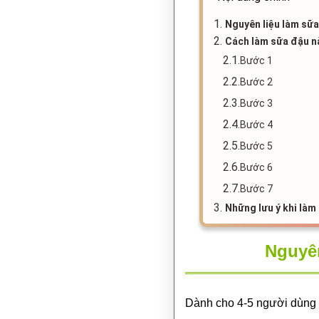
1.
Nguyên liệu làm sữa
2.
Cách làm sữa đậu n
2.1.
Bước 1
2.2.
Bước 2
2.3.
Bước 3
2.4.
Bước 4
2.5.
Bước 5
2.6.
Bước 6
2.7.
Bước 7
3.
Những lưu ý khi làm
Nguyên
Dành cho 4-5 người dùng