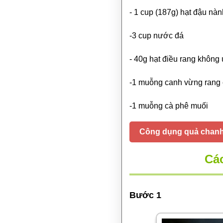
- 1 cup (187g) hạt đậu nà
-3 cup nước đá
- 40g hạt điều rang không
-1 muỗng canh vừng rang 
-1 muỗng cà phê muối
Công dụng quả chanh 
Cá
Bước 1