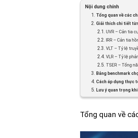
Nội dung chính
1.
Tổng quan về các ch
2.
Giải thích chi tiết t
2.1.
UVR – Cản tia cự
2.2.
IRR – Cản tia hồ
2.3.
VLT – Tỷ lệ truy
2.4.
VLR – Tỷ lệ phản
2.5.
TSER – Tổng năn
3.
Bảng benchmark chọn
4.
Cách áp dụng thực t
5.
Lưu ý quan trọng khi
Tổng quan về các