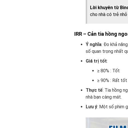
Lời khuyên từ Bin
cho nhà có trẻ nhỏ 
IRR – Cản tia hồng ngo
Ý nghĩa
: Đo khả năng
số quan trọng nhất q
Giá trị tốt
:
≥ 80% : Tốt
≥ 90% : Rất tốt
Thực tế
: Tia hồng n
nhà bạn càng mát.
Lưu ý
: Một số phim g