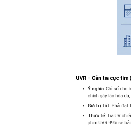
UVR – Cản tia cực tím 
Ý nghĩa
: Chỉ số cho 
chính gây lão hóa da,
Giá trị tốt
: Phải đạt
Thực tế
: Tia UV chi
phim UVR 99% sẽ bảo 