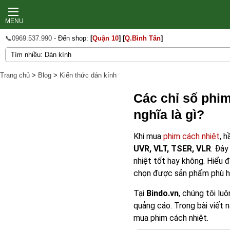
MENU
📞0969.537.990
- Đến shop:
[
Quận 10
]
[
Q.Bình Tân
]
Trang chủ
>
Blog
>
Kiến thức dán kính
Các chỉ số phim
nghĩa là gì?
Khi mua
phim cách nhiệt
, 
UVR, VLT, TSER, VLR
. Đây
nhiệt tốt hay không. Hiểu 
chọn được sản phẩm phù hợ
Tại
Bindo.vn
, chúng tôi lu
quảng cáo. Trong bài viết n
mua phim cách nhiệt.