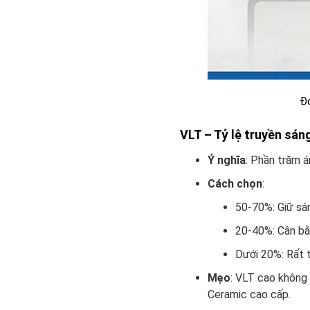
Đo
VLT – Tỷ lệ truyền sán
Ý nghĩa
: Phần trăm á
Cách chọn
:
50-70%: Giữ sá
20-40%: Cân bằ
Dưới 20%: Rất 
Mẹo
: VLT cao không
Ceramic cao cấp.