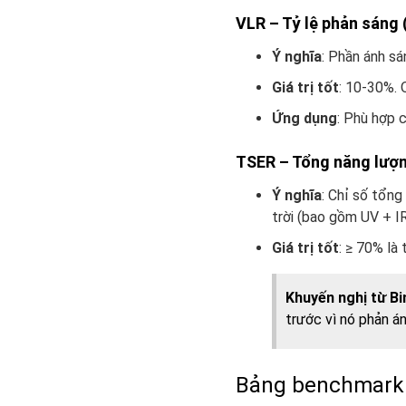
VLR – Tỷ lệ phản sáng 
Ý nghĩa
: Phần ánh sá
Giá trị tốt
: 10-30%. 
Ứng dụng
: Phù hợp 
TSER – Tổng năng lượng
Ý nghĩa
: Chỉ số tổn
trời (bao gồm UV + IR
Giá trị tốt
: ≥ 70% là 
Khuyến nghị từ B
trước vì nó phản á
Bảng benchmark 