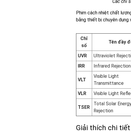
Các chỉ 
Phim cách nhiệt chất lượn
bằng thiết bị chuyên dụng
Chỉ
Tên đầy đ
số
UVR
Ultraviolet Reject
IRR
Infrared Rejection
Visible Light
VLT
Transmittance
VLR
Visible Light Refl
Total Solar Energ
TSER
Rejection
Giải thích chi tiế