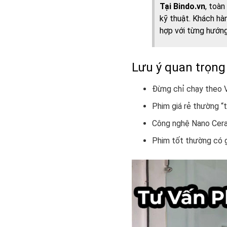
Tại Bindo.vn
, toà
kỹ thuật. Khách hà
hợp với từng hướn
Lưu ý quan trọng
Đừng chỉ chạy theo V
Phim giá rẻ thường “
Công nghệ Nano Ceram
Phim tốt thường có g