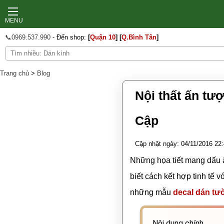
MENU
📞0969.537.990
- Đến shop:
[
Quận 10
]
[
Q.Bình Tân
]
Tranh treo tường
Trang chủ
>
Blog
In ảnh theo yêu cầu
Nội thất ấn tư
Decal Tết 2026
Decal Noel 2025
Cập
Thợ dán tường
Thi công dán kính
Decal dán tường
Cập nhật ngày: 04/11/2016 22
Giấy dán tường
Những họa tiết mang dấu ấ
Decal dán bếp
biết cách kết hợp tinh tế 
Decal dán kính
Tranh dán tường
những mẫu
decal dán tư
Xốp dán tường
Sàn gỗ
Nội dung chính