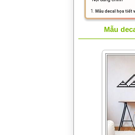
Sàn nhựa
Đồng hồ
1.
Mẫu decal họa tiết 
Đèn ngủ
Bán chạy
Mẫu deca
Giảm giá
Gương trang trí
Decal Halloween
Bài viết
Liên hệ