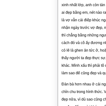
xinh nhất lớp, anh còn tá
ai đẹp bằng em, nét nào ra
là vợ vẫn cái điệp khúc n
nhận ngày trước vợ đẹp, nh
thì chẳng bằng những ngư
cách đó và cô ấy đương n
có lẽ là ghen ăn tức ở, h
thấy người ta đẹp thực sự
khác. Mình xấu thì phải t
làm sao để cũng đẹp và q
Đàn bà hơn nhau ở cái ngoạ
chỉn chu trong hình thức. 
đẹp nữa, vì dù sao cũng 