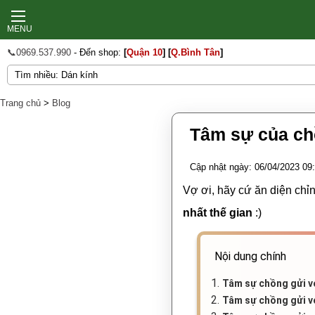
MENU
📞0969.537.990
- Đến shop:
[
Quận 10
]
[
Q.Bình Tân
]
Trang chủ
>
Blog
Tâm sự của ch
Cập nhật ngày: 06/04/2023 09
Vợ ơi, hãy cứ ăn diện chỉ
nhất thế gian
:)
Nội dung chính
1.
Tâm sự chồng gửi v
2.
Tâm sự chồng gửi v