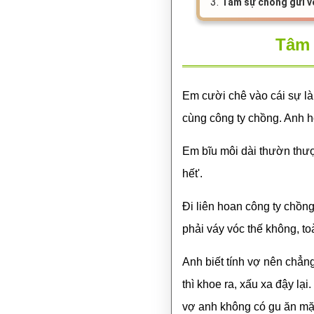
3.
Tâm sự chồng gửi vợ
Tâm 
Em cười chê vào cái sự là
cùng công ty chồng. Anh hỏi
Em bĩu môi dài thườn thượt
hết'.
Đi liên hoan công ty chồng
phải váy vóc thế không, to
Anh biết tính vợ nên chẳn
thì khoe ra, xấu xa đậy lạ
vợ anh không có gu ăn mặc