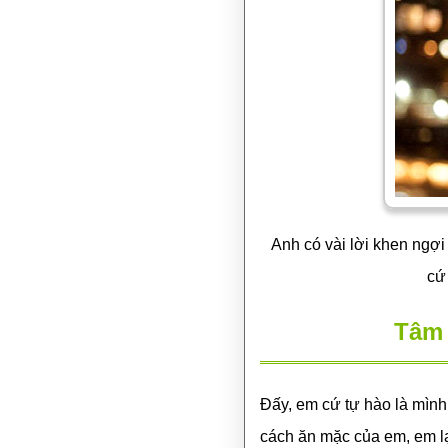
Anh có vài lời khen ngợ
cứ 
Tâm 
Đấy, em cứ tự hào là mình 
cách ăn mặc của em, em lạ