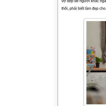
vợ đẹp để người khác ngắm
thôi, phải biết làm đẹp ch