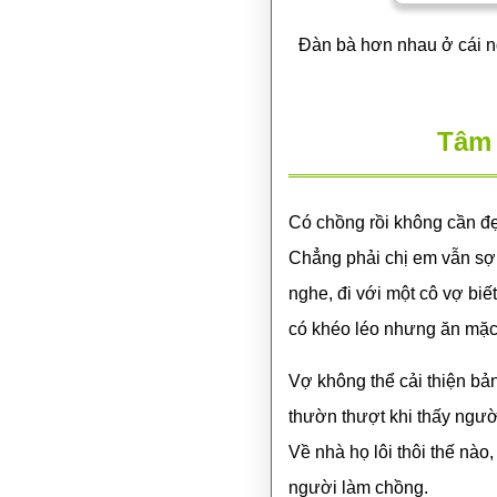
Đàn bà hơn nhau ở cái ngo
Tâm 
Có chồng rồi không cần đẹ
Chẳng phải chị em vẫn sợ
nghe, đi với một cô vợ bi
có khéo léo nhưng ăn mặc l
Vợ không thể cải thiện bả
thườn thượt khi thấy ngườ
Về nhà họ lôi thôi thế nào
người làm chồng.