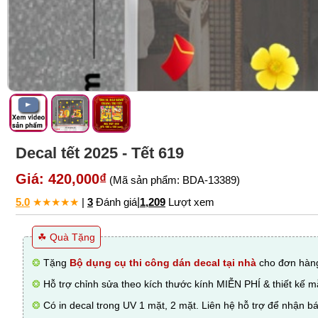
Decal tết 2025 - Tết 619
Giá: 420,000₫
(Mã sản phẩm: BDA-13389)
5.0
★
★
★
★
★
|
3
Đánh giá
|
1,209
Lượt xem
☘ Quà Tặng
❂
Tặng
Bộ dụng cụ thi công dán decal tại nhà
cho đơn hàng
❂
Hỗ trợ chỉnh sửa theo kích thước kính MIỄN PHÍ & thiết kế 
❂
Có in decal trong UV 1 mặt, 2 mặt. Liên hệ hỗ trợ để nhận bá