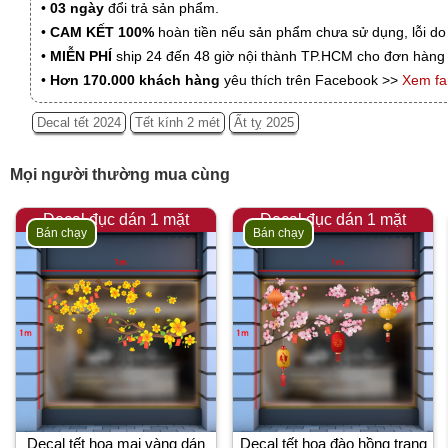
•
03 ngày
đổi trả sản phẩm.
•
CAM KẾT 100%
hoàn tiền nếu sản phẩm chưa sử dụng, lỗi do
•
MIỄN PHÍ
ship 24 đến 48 giờ nội thành TP.HCM cho đơn hàng 
•
Hơn 170.000 khách hàng
yêu thích trên Facebook >>
Xem f
Decal tết 2024
Tết kính 2 mét
Ất tỵ 2025
Mọi người thường mua cùng
Decal đục dán 1 mặt
Decal đục dán 1 mặt
Bán chạy
Bán chạy
Decal tết hoa mai vàng dán
Decal tết hoa đào hồng trang