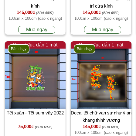
kính
trí cửa kính
145,000₫
145,000₫
(BDA-6807)
(BDA-6832)
100cm x 100cm (cao x ngang)
100cm x 100cm (cao x ngang)
Mua ngay
Mua ngay
Decal đục dán 1 mặt
Decal đục dán 1 mặt
Bán chạy
Bán chạy
Tết xuân - Tết sum vầy 2022
Decal tết chữ vạn sự như ý an
khang thịnh vượng
75,000₫
145,000₫
(BDA-6928)
(BDA-6831)
100cm x 100cm (cao x ngang)