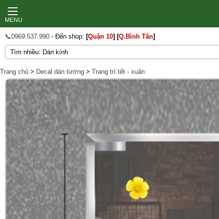
MENU
📞0969.537.990
- Đến shop:
[
Quận 10
]
[
Q.Bình Tân
]
Trang chủ
>
Decal dán tường
>
Trang trí tết - xuân