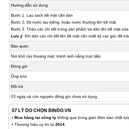
Hướng dẫn sử dụng
Bước 1: Lau sạch bề mặt cần dán
Bước 2: Xịt nước lau kiếng, hoặc nước thường lên bề mặt
Bước 3: Tháo các chi tiết trong sản phẩm và dán lên bề mặt vừ
Lưu ý
: Khi dán các chi tiết lên bề mặt cần miết kỹ các góc để tr
Bảo quản
Nơi khô ráo thoáng mát, tránh ánh nắng trực tiếp
Đóng gói
Ống tròn
Đổi trả
03 ngày và còn nguyên đóng gói chưa sử dụng
07 LÝ DO CHỌN BINDO.VN
•
Mua hàng tại công ty
không qua trung gian đảm bảo chất lượn
• Thương hiệu uy tín từ
2014
.