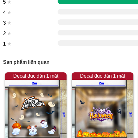
5
★
4
★
3
★
2
★
1
★
Sản phẩm liên quan
Decal đục dán 1 mặt
Decal đục dán 1 mặt