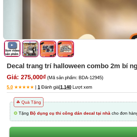
Decal trang trí halloween combo 2m bí n
Giá: 275,000₫
(Mã sản phẩm: BDA-12945)
5.0
★
★
★
★
★
|
1
Đánh giá
|
1,140
Lượt xem
☘ Quà Tặng
❂
Tặng
Bộ dụng cụ thi công dán decal tại nhà
cho đơn hàng