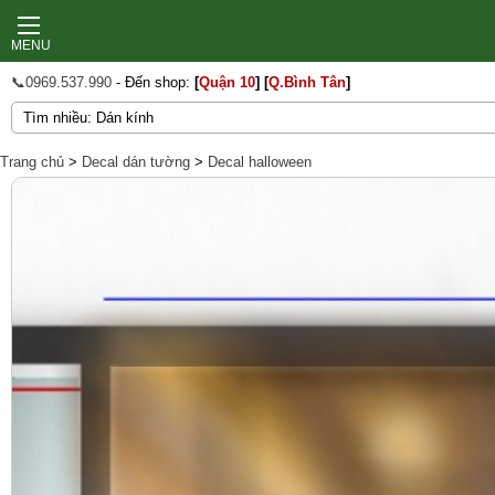
MENU
📞0969.537.990
- Đến shop:
[
Quận 10
]
[
Q.Bình Tân
]
Trang chủ
>
Decal dán tường
>
Decal halloween