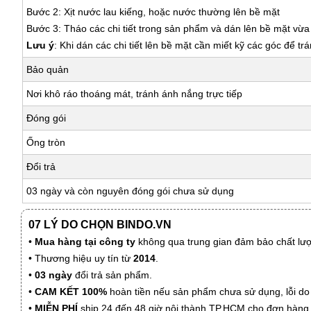
Bước 2: Xịt nước lau kiếng, hoặc nước thường lên bề mặt
Bước 3: Tháo các chi tiết trong sản phẩm và dán lên bề mặt vừ
Lưu ý
: Khi dán các chi tiết lên bề mặt cần miết kỹ các góc để tr
Bảo quản
Nơi khô ráo thoáng mát, tránh ánh nắng trực tiếp
Đóng gói
Ống tròn
Đổi trả
03 ngày và còn nguyên đóng gói chưa sử dụng
07 LÝ DO CHỌN BINDO.VN
•
Mua hàng tại công ty
không qua trung gian đảm bảo chất lượn
• Thương hiệu uy tín từ
2014
.
•
03 ngày
đổi trả sản phẩm.
•
CAM KẾT 100%
hoàn tiền nếu sản phẩm chưa sử dụng, lỗi do
•
MIỄN PHÍ
ship 24 đến 48 giờ nội thành TP.HCM cho đơn hàng 