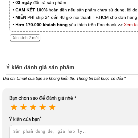
•
03 ngày
đổi trả sản phẩm.
•
CAM KẾT 100%
hoàn tiền nếu sản phẩm chưa sử dụng, lỗi do
•
MIỄN PHÍ
ship 24 đến 48 giờ nội thành TP.HCM cho đơn hàng 
•
Hơn 170.000 khách hàng
yêu thích trên Facebook >>
Xem f
Dán kính 2 mét
Ý kiến đánh giá sản phẩm
Địa chỉ Email của bạn sẽ không hiển thị. Thông tin bắt buộc có dấu
*
Bạn chọn sao để đánh giá nhé
*
★
★
★
★
★
*
Ý kiến của bạn