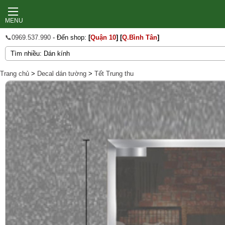
MENU
📞0969.537.990
- Đến shop:
[
Quận 10
]
[
Q.Bình Tân
]
Trang chủ
>
Decal dán tường
>
Tết Trung thu