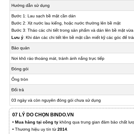
Hướng dẫn sử dụng
Bước 1: Lau sạch bề mặt cần dán
Bước 2: Xịt nước lau kiếng, hoặc nước thường lên bề mặt
Bước 3: Tháo các chi tiết trong sản phẩm và dán lên bề mặt vừ
Lưu ý
: Khi dán các chi tiết lên bề mặt cần miết kỹ các góc để tr
Bảo quản
Nơi khô ráo thoáng mát, tránh ánh nắng trực tiếp
Đóng gói
Ống tròn
Đổi trả
03 ngày và còn nguyên đóng gói chưa sử dụng
07 LÝ DO CHỌN BINDO.VN
•
Mua hàng tại công ty
không qua trung gian đảm bảo chất lượn
• Thương hiệu uy tín từ
2014
.