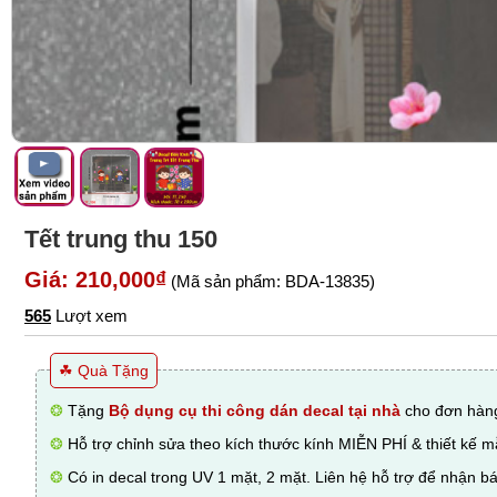
Tết trung thu 150
Giá: 210,000₫
(Mã sản phẩm: BDA-13835)
565
Lượt xem
☘ Quà Tặng
❂
Tặng
Bộ dụng cụ thi công dán decal tại nhà
cho đơn hàng
❂
Hỗ trợ chỉnh sửa theo kích thước kính MIỄN PHÍ & thiết kế 
❂
Có in decal trong UV 1 mặt, 2 mặt. Liên hệ hỗ trợ để nhận bá