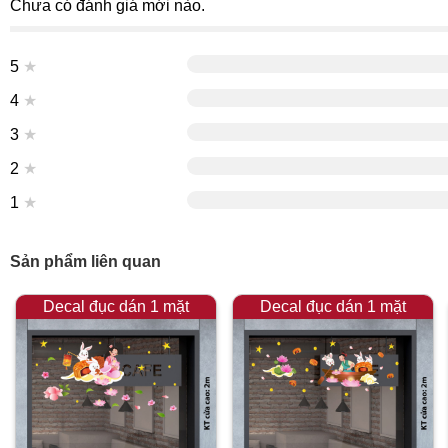
Chưa có đánh giá mới nào.
5
★
4
★
3
★
2
★
1
★
Sản phẩm liên quan
Decal đục dán 1 mặt
Decal đục dán 1 mặt