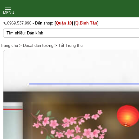
MENU
📞0969.537.990
- Đến shop:
[
Quận 10
]
[
Q.Bình Tân
]
Trang chủ
>
Decal dán tường
>
Tết Trung thu