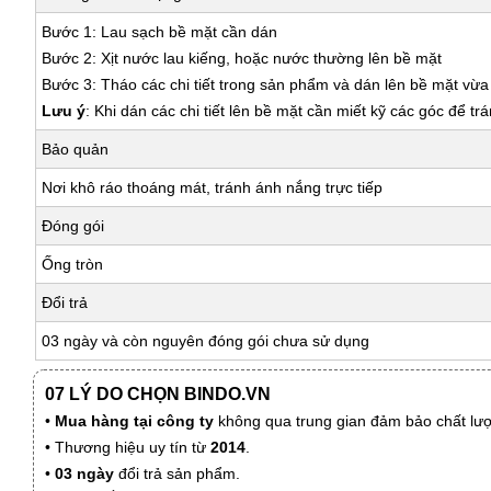
Bước 1: Lau sạch bề mặt cần dán
Bước 2: Xịt nước lau kiếng, hoặc nước thường lên bề mặt
Bước 3: Tháo các chi tiết trong sản phẩm và dán lên bề mặt vừ
Lưu ý
: Khi dán các chi tiết lên bề mặt cần miết kỹ các góc để tr
Bảo quản
Nơi khô ráo thoáng mát, tránh ánh nắng trực tiếp
Đóng gói
Ống tròn
Đổi trả
03 ngày và còn nguyên đóng gói chưa sử dụng
07 LÝ DO CHỌN BINDO.VN
•
Mua hàng tại công ty
không qua trung gian đảm bảo chất lượn
• Thương hiệu uy tín từ
2014
.
•
03 ngày
đổi trả sản phẩm.