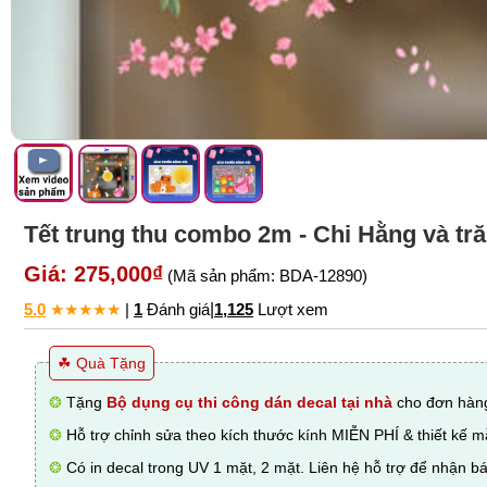
Tết trung thu combo 2m - Chi Hằng và tr
Giá: 275,000₫
(Mã sản phẩm: BDA-12890)
5.0
★
★
★
★
★
|
1
Đánh giá
|
1,125
Lượt xem
☘ Quà Tặng
❂
Tặng
Bộ dụng cụ thi công dán decal tại nhà
cho đơn hàng
❂
Hỗ trợ chỉnh sửa theo kích thước kính MIỄN PHÍ & thiết kế 
❂
Có in decal trong UV 1 mặt, 2 mặt. Liên hệ hỗ trợ để nhận bá