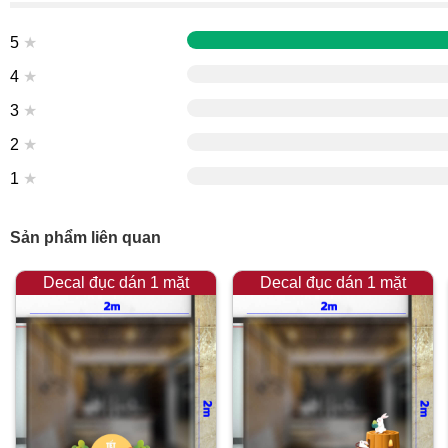
5
★
4
★
3
★
2
★
1
★
Sản phẩm liên quan
Decal đục dán 1 mặt
Decal đục dán 1 mặt