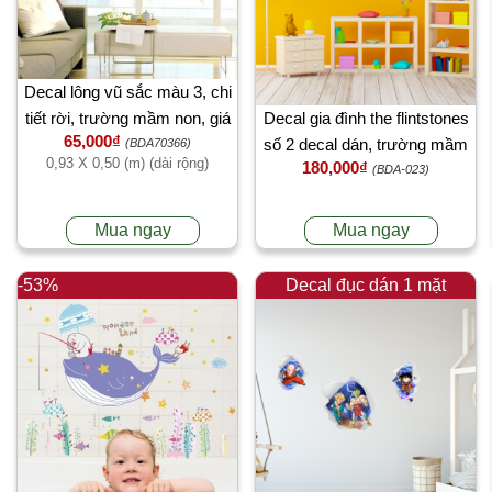
Decal lông vũ sắc màu 3, chi
tiết rời, trường mầm non, giá
Decal gia đình the flintstones
65,000₫
rẻ TPHCM
số 2 decal dán, trường mầm
(BDA70366)
0,93 X 0,50 (m) (dài rộng)
180,000₫
non, dán theo sở thích, mới
(BDA-023)
nhất TPHCM
Mua ngay
Mua ngay
-53%
Decal đục dán 1 mặt