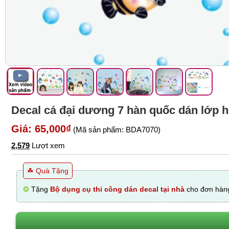
Decal cá đại dương 7 hàn quốc dán lớp
Giá: 65,000₫
(Mã sản phẩm: BDA7070)
2,579
Lượt xem
☘ Quà Tặng
❂
Tặng
Bộ dụng cụ thi công dán decal tại nhà
cho đơn hàng