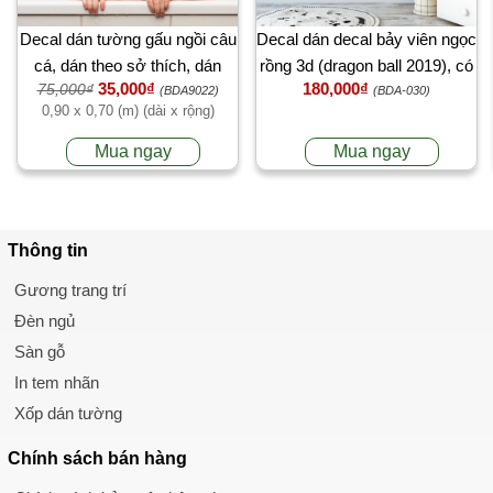
Decal dán tường gấu ngồi câu
Decal dán decal bảy viên ngọc
cá, dán theo sở thích, dán
rồng 3d (dragon ball 2019), có
35,000₫
180,000₫
75,000₫
phòng bé, 0,90 x 0,70 (m) (dài
sẵn keo, phòng bé, TPHCM
(BDA9022)
(BDA-030)
0,90 x 0,70 (m) (dài x rộng)
x rộng) tại TPHCM
Mua ngay
Mua ngay
Thông tin
Gương trang trí
Đèn ngủ
Sàn gỗ
In tem nhãn
Xốp dán tường
Chính sách
bán hàng