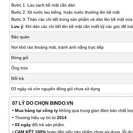
Bước 1: Lau sạch bề mặt cần dán
Bước 2: Xịt nước lau kiếng, hoặc nước thường lên bề mặt
Bước 3: Tháo các chi tiết trong sản phẩm và dán lên bề mặt vừ
Lưu ý
: Khi dán các chi tiết lên bề mặt cần miết kỹ các góc để tr
Bảo quản
Nơi khô ráo thoáng mát, tránh ánh nắng trực tiếp
Đóng gói
Ống tròn
Đổi trả
03 ngày và còn nguyên đóng gói chưa sử dụng
07 LÝ DO CHỌN BINDO.VN
•
Mua hàng tại công ty
không qua trung gian đảm bảo chất lượn
• Thương hiệu uy tín từ
2014
.
•
03 ngày
đổi trả sản phẩm.
•
CAM KẾT 100%
hoàn tiền nếu sản phẩm chưa sử dụng, lỗi do