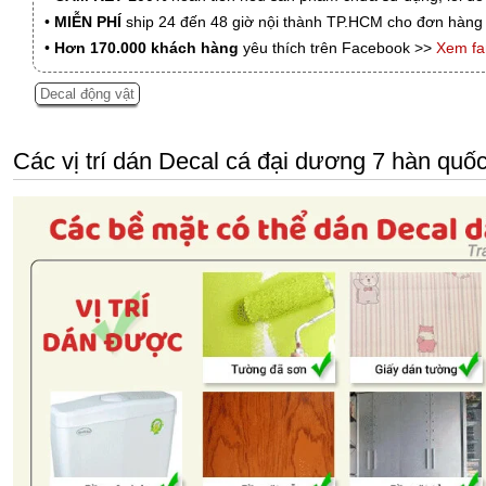
•
MIỄN PHÍ
ship 24 đến 48 giờ nội thành TP.HCM cho đơn hàng 
•
Hơn 170.000 khách hàng
yêu thích trên Facebook >>
Xem f
Decal động vật
Các vị trí dán Decal cá đại dương 7 hàn qu