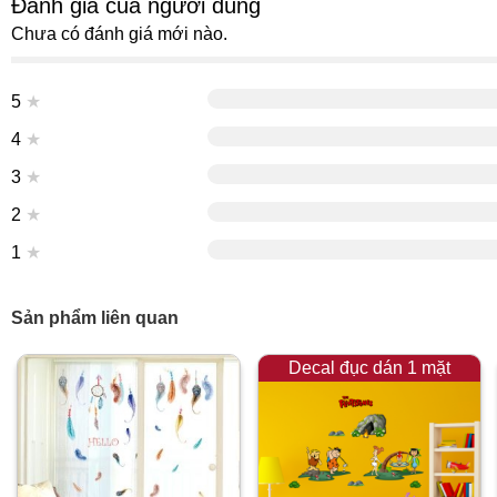
Đánh giá của người dùng
Chưa có đánh giá mới nào.
5
★
4
★
3
★
2
★
1
★
Sản phẩm liên quan
Decal đục dán 1 mặt