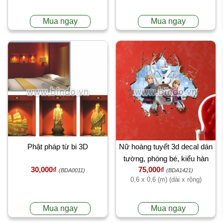
Mua ngay
Mua ngay
Phật pháp từ bi 3D
Nữ hoàng tuyết 3d decal dán
tường, phòng bé, kiểu hàn
30,000₫
75,000₫
quốc, độc đáo TPHCM
(BDA0011)
(BDA1421)
0,6 x 0,6 (m) (dài x rộng)
Mua ngay
Mua ngay