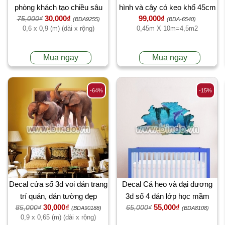
phòng khách tạo chiều sâu
hình và cây có keo khổ 45cm
30,000₫
99,000₫
75,000₫
x 10 mét
(BDA9255)
(BDA-6540)
0,6 x 0,9 (m) (dài x rộng)
0,45m X 10m=4,5m2
Mua ngay
Mua ngay
-64%
-15%
Decal cửa sổ 3d voi dán trang
Decal Cá heo và đại dương
trí quán, dán tường đẹp
3d số 4 dán lớp học mầm
30,000₫
55,000₫
85,000₫
65,000₫
non, kiểu hàn quốc, đẹp tại
(BDA90188)
(BDA8108)
0,9 x 0,65 (m) (dài x rộng)
TPHCM