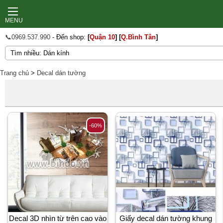
MENU
📞0969.537.990
- Đến shop:
[
Quận 10
]
[
Q.Bình Tân
]
Trang chủ
>
Decal dán tường
-60%
Decal 3D nhìn từ trên cao vào
Giấy decal dán tường khung