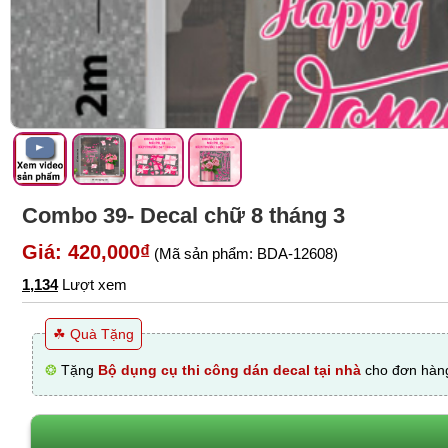
Combo 39- Decal chữ 8 tháng 3
Giá: 420,000₫
(Mã sản phẩm: BDA-12608)
1,134
Lượt xem
☘ Quà Tặng
❂
Tặng
Bộ dụng cụ thi công dán decal tại nhà
cho đơn hàng