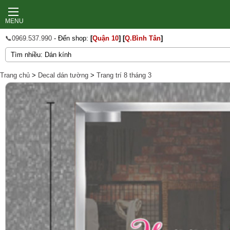
MENU
📞0969.537.990
- Đến shop:
[
Quận 10
]
[
Q.Bình Tân
]
Trang chủ
>
Decal dán tường
>
Trang trí 8 tháng 3