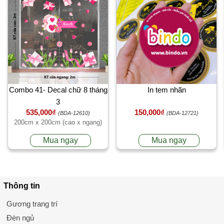
Combo 41- Decal chữ 8 tháng
In tem nhãn
3
535,000₫
150,000₫
(BDA-12610)
(BDA-12721)
200cm x 200cm (cao x ngang)
Mua ngay
Mua ngay
Thông tin
Gương trang trí
Đèn ngủ