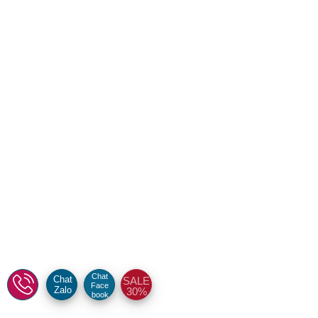
Chat
Chat
SALE
Face
Zalo
30%
book