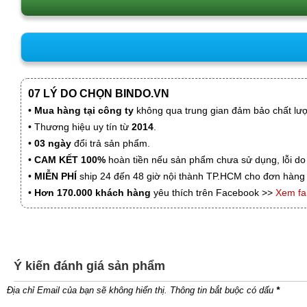
07 LÝ DO CHỌN BINDO.VN
•
Mua hàng tại công ty
không qua trung gian đảm bảo chất lượn
• Thương hiệu uy tín từ
2014
.
•
03 ngày
đổi trả sản phẩm.
•
CAM KẾT 100%
hoàn tiền nếu sản phẩm chưa sử dụng, lỗi do
•
MIỄN PHÍ
ship 24 đến 48 giờ nội thành TP.HCM cho đơn hàng 
•
Hơn 170.000 khách hàng
yêu thích trên Facebook >>
Xem f
Ý kiến đánh giá sản phẩm
Địa chỉ Email của bạn sẽ không hiển thị. Thông tin bắt buộc có dấu
*