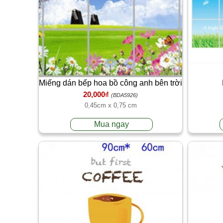
Miếng dán bếp hoa bồ công anh bên trời
20,000₫
xanh chống nước, chống bụi, chống
(BDA5926)
0,45cm x 0,75 cm
cháy
Mua ngay