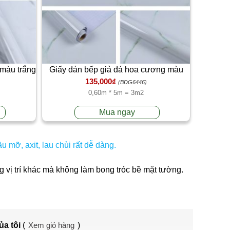
màu trắng
Giấy dán bếp giả đá hoa cương màu
135,000₫
ng 5 mét
trắng 0.6m x 5m tráng nhôm chống cháy
(BDG6446)
0,60m * 5m = 3m2
Mua ngay
mỡ, axit, lau chùi rất dễ dàng.
 vị trí khác mà không làm bong tróc bề mặt tường.
ủa tôi
(
Xem giỏ hàng
)