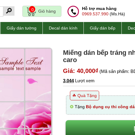
Hỗ trợ mua hàng
🔎
0
Giỏ hàng
0969.537.990
(Ms.Hà)
Giấy dán tường
Decal dán kính
Giấy dán bếp
Dec
Miếng dán bếp tráng n
caro
Giá: 40,000₫
(Mã sản phẩm: B
3,044
Lượt xem
☘ Quà Tặng
❂
Tặng
Bộ dụng cụ thi công dá