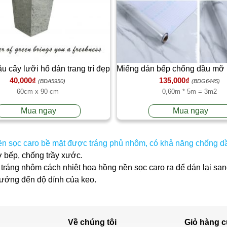
u cây lưỡi hổ dán trang trí đẹp
Miếng dán bếp chống dầu mỡ 
40,000₫
135,000₫
cho tường bếp
tráng nhôm vân đá hoa cươ
(BDA5950)
(BDG6445)
60cm x 90 cm
0,60m * 5m = 3m2
Mua ngay
Mua ngay
 sọc caro bề mặt được tráng phủ nhôm, có khả năng chống dầu 
 bếp, chống trầy xước.
ráng nhôm cách nhiệt hoa hồng nền sọc caro ra để dán lại sang
hưởng đến độ dính của keo.
Về chúng tôi
Giỏ hàng
c