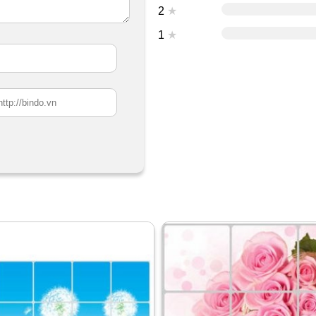
2
★
1
★