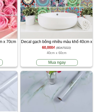
m x 70cm
Decal gạch bông nhiều màu khổ 40cm x
60,000₫
 mỡ
60cm (6 miếng) dán trang trí bếp
(BDA70222)
40cm x 60cm
Mua ngay