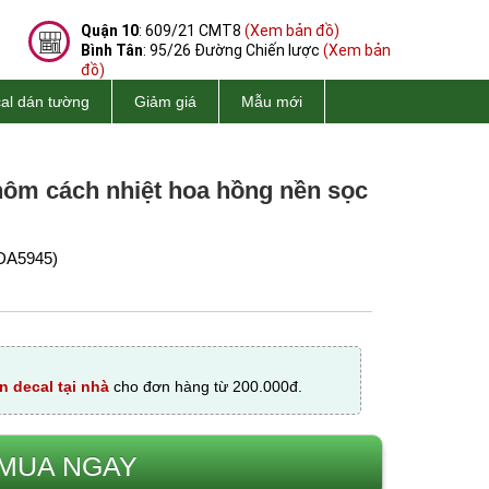
Quận 10
: 609/21 CMT8
(Xem bản đồ)
Bình Tân
: 95/26 Đường Chiến lược
(Xem bản
đồ)
al dán tường
Giảm giá
Mẫu mới
hôm cách nhiệt hoa hồng nền sọc
DA5945)
n decal tại nhà
cho đơn hàng từ 200.000đ.
MUA NGAY