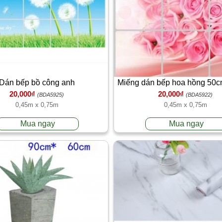
Dán bếp bồ công anh
Miếng dán bếp hoa hồng 50c
20,000₫
20,000₫
tráng nhôm, chống dầu
(BDA5925)
(BDA5922)
0,45m x 0,75m
0,45m x 0,75m
Mua ngay
Mua ngay