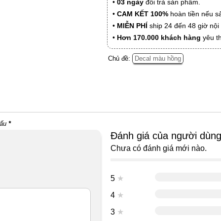
•
03 ngày
đổi trả sản phẩm.
•
CAM KẾT 100%
hoàn tiền nếu s
•
MIỄN PHÍ
ship 24 đến 48 giờ nộ
•
Hơn 170.000 khách hàng
yêu t
Chủ đề:
Decal màu hồng
dấu
*
Đánh giá của người dùn
Chưa có đánh giá mới nào.
5
★
4
★
3
★