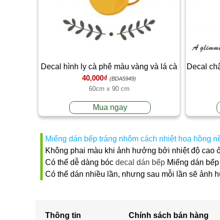
Decal hình ly cà phê màu vàng và lá cà
Decal chậ
40,000₫
phê xanh dán tường bếp đẹp
(BDA5949)
60cm x 90 cm
Mua ngay
Miếng dán bếp tráng nhôm cách nhiệt hoa hồng nền
Không phai màu khi ảnh hưởng bởi nhiệt độ cao ở
Có thể dễ dàng bóc
decal dán bếp
Miếng dán bếp t
Có thể dán nhiều lần, nhưng sau mỗi lần sẽ ảnh 
Thông tin
Chính sách
bán hàng