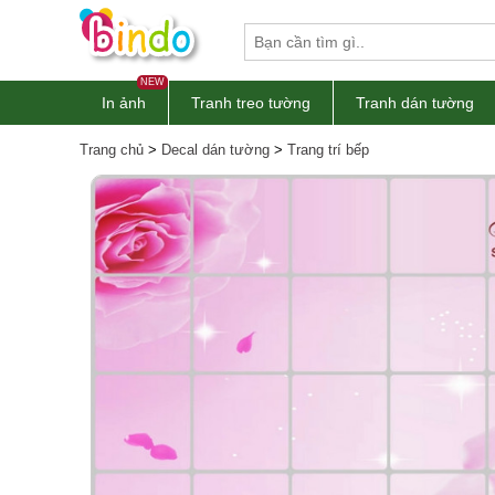
NEW
In ảnh
Tranh treo tường
Tranh dán tường
Trang chủ
>
Decal dán tường
>
Trang trí bếp