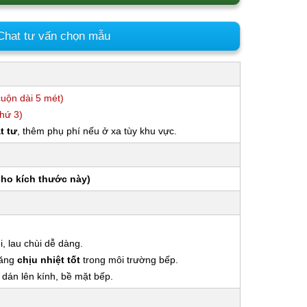
hat tư vấn chọn mẫu
cuộn dài 5 mét)
thứ 3)
t tư
, thêm phụ phí nếu ở xa tùy khu vực.
cho kích thước này)
 lau chùi dễ dàng.
năng
chịu nhiệt tốt
trong môi trường bếp.
 dán lên kính, bề mặt bếp.