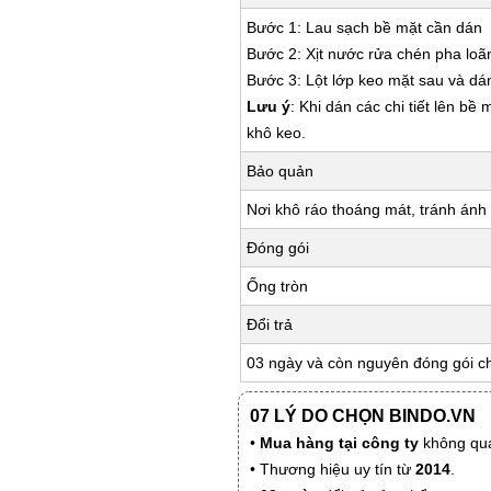
Bước 1: Lau sạch bề mặt cần dán
Bước 2: Xịt nước rửa chén pha loã
Bước 3: Lột lớp keo mặt sau và dá
Lưu ý
: Khi dán các chi tiết lên bề
khô keo.
Bảo quản
Nơi khô ráo thoáng mát, tránh ánh 
Đóng gói
Ống tròn
Đổi trả
03 ngày và còn nguyên đóng gói c
07 LÝ DO CHỌN BINDO.VN
•
Mua hàng tại công ty
không qua
• Thương hiệu uy tín từ
2014
.