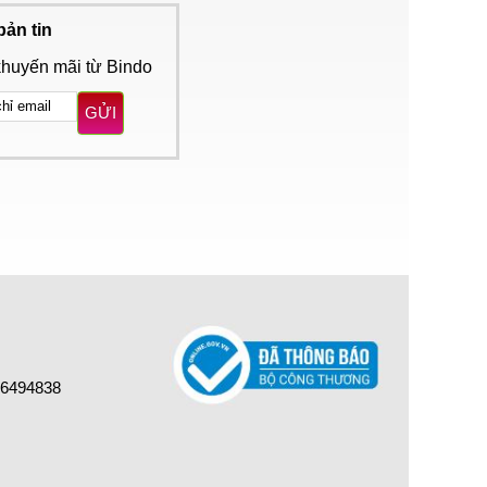
bản tin
khuyến mãi từ Bindo
GỬI
16494838