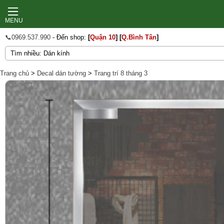
MENU
📞0969.537.990
- Đến shop:
[
Quận 10
]
[
Q.Bình Tân
]
Trang chủ
>
Decal dán tường
>
Trang trí 8 tháng 3