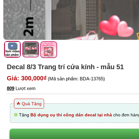
Decal 8/3 Trang trí cửa kính - mẫu 51
Giá: 300,000₫
(Mã sản phẩm: BDA-13765)
809
Lượt xem
☘ Quà Tặng
❂
Tặng
Bộ dụng cụ thi công dán decal tại nhà
cho đơn hàng