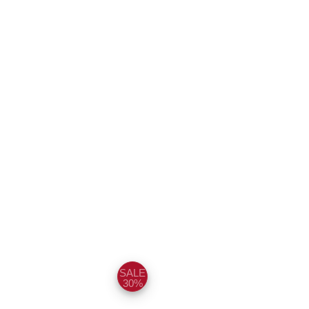
Chat
Chat
SALE
Face
Zalo
30%
book