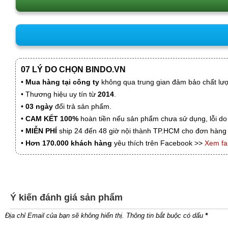
07 LÝ DO CHỌN BINDO.VN
•
Mua hàng tại công ty
không qua trung gian đảm bảo chất lượn
• Thương hiệu uy tín từ
2014
.
•
03 ngày
đổi trả sản phẩm.
•
CAM KẾT 100%
hoàn tiền nếu sản phẩm chưa sử dụng, lỗi do
•
MIỄN PHÍ
ship 24 đến 48 giờ nội thành TP.HCM cho đơn hàng 
•
Hơn 170.000 khách hàng
yêu thích trên Facebook >>
Xem f
Ý kiến đánh giá sản phẩm
Địa chỉ Email của bạn sẽ không hiển thị. Thông tin bắt buộc có dấu
*