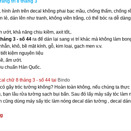
ang trí 8 tháng 3
 hình ảnh trên decal không phai bạc mầu, chống thấm, chống r
ần lẻ, dán lên như tranh, không viền trắng, có thể bóc ra dễ dà
ớt, khả năng chịu kiềm, axit tốt,.
tháng 3 - số 44
ra để dán lại sang vị trí khác mà không làm bon
nhẵn, khô, bề mặt kính, gỗ, kim loại, gạch men v.v.
tiết kiệm nguyên liệu
ề, ẩm ướt.
iêu chuẩn Hàn Quốc.
al chữ 8 tháng 3 - số 44 tại
Bindo
có gây tróc tường không? Hoàn toàn không, nếu chúng ta thực 
, bạn lâu rửa tường sạch bụi bẩn. Sau đó lấy máy sấy tóc làm n
cũng dùng máy sấy tóc làm nóng decal dán tường , decal dán kính
ng