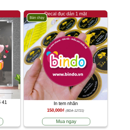
Decal đục dán 1 mặt
Bán chạy
ố 41
In tem nhãn
150,000₫
(BDA-12721)
Mua ngay