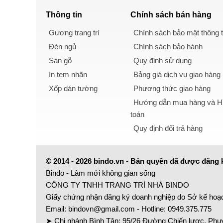
Thông tin
Chính sách
bán hàng
Gương trang trí
Chính sách bảo mật thông t
Đèn ngủ
Chính sách bảo hành
Sàn gỗ
Quy định sử dụng
In tem nhãn
Bảng giá dịch vụ giao hàng
Xốp dán tường
Phương thức giao hàng
Hướng dẫn mua hàng và Hì
toán
Quy định đổi trả hàng
© 2014 - 2026 bindo.vn - Bản quyền đã được đăng 
Bindo - Làm mới không gian sống
CÔNG TY TNHH TRANG TRÍ NHÀ BINDO
Giấy chứng nhận đăng ký doanh nghiệp do Sở kế hoạ
Email:
bindovn@gmail.com
- Hotline:
0949.375.775
➤ Chi nhánh Bình Tân: 95/26 Đường Chiến lược, Phườ