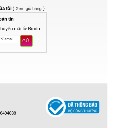
ủa tôi
(
Xem giỏ hàng
)
bản tin
khuyến mãi từ Bindo
GỬI
16494838