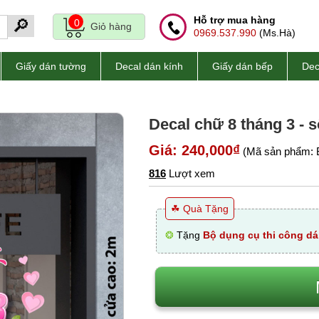
Hỗ trợ mua hàng
🔎
0
Giỏ hàng
0969.537.990
(Ms.Hà)
Giấy dán tường
Decal dán kính
Giấy dán bếp
Dec
Decal chữ 8 tháng 3 - s
Giá: 240,000₫
(Mã sản phẩm: 
816
Lượt xem
☘ Quà Tặng
❂
Tặng
Bộ dụng cụ thi công dá