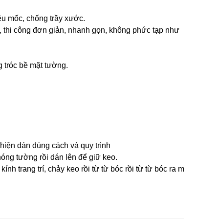
êu mốc, chống trầy xước.
ng, thi công đơn giản, nhanh gọn, không phức tạp như
g tróc bề mặt tường.
hiện dán đúng cách và quy trình
óng tường rồi dán lên để giữ keo.
 trang trí, chảy keo rồi từ từ bóc rồi từ từ bóc ra một