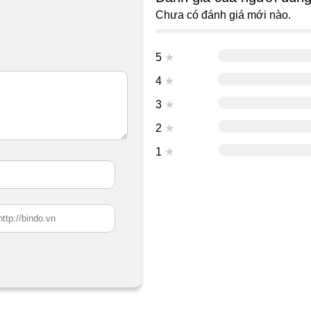
Chưa có đánh giá mới nào.
5
★
4
★
3
★
2
★
1
★