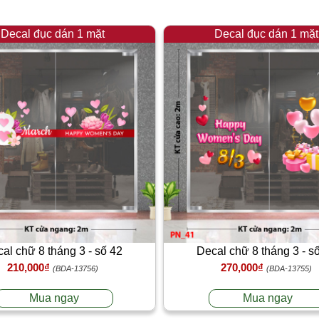
Decal đục dán 1 mặt
Decal đục dán 1 mặt
al chữ 8 tháng 3 - số 42
Decal chữ 8 tháng 3 - s
210,000₫
270,000₫
(BDA-13756)
(BDA-13755)
Mua ngay
Mua ngay