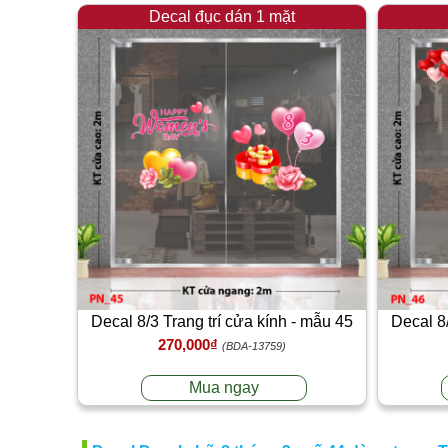
Decal đục dán 1 mặt
Decal 8/3 Trang trí cửa kính - mẫu 45
Decal 8/
270,000₫
(BDA-13759)
Mua ngay