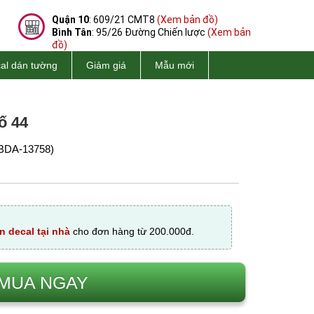
Quận 10
: 609/21 CMT8
(Xem bản đồ)
Bình Tân
: 95/26 Đường Chiến lược
(Xem bản
đồ)
al dán tường
Giảm giá
Mẫu mới
ố 44
BDA-13758)
n decal tại nhà
cho đơn hàng từ 200.000đ.
MUA NGAY