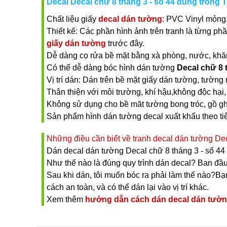
Decal Decal chữ 8 tháng 3 - số 44 dùng trong Tr
Chất liệu giấy
decal dán tường
: PVC Vinyl mỏng,
Thiết kế: Các phần hình ảnh trên tranh là từng ph
giấy dán tường
trước đây.
Dễ dàng cọ rửa bề mặt bằng xà phòng, nước, khăn ư
Có thể dễ dàng bóc hình dán tường
Decal chữ 8 
Vị trí dán: Dán trên bề mặt giấy dán tường, tường 
Thân thiện với môi trường, khí hậu,không độc hại, 
Không sử dụng cho bề măt tường bong tróc, gồ gh
Sản phẩm hình dán tường decal xuất khẩu theo t
Những điều cần biết về tranh decal dán tường Dec
Dán decal dán tường Decal chữ 8 tháng 3 - số 44 
Như thế nào là đúng quy trình dán decal? Ban đầu
Sau khi dán, tôi muốn bóc ra phải làm thế nào?Bạn 
cách an toàn, và có thể dán lại vào vị trí khác.
Xem thêm
hướng dẫn cách dán decal dán tườ