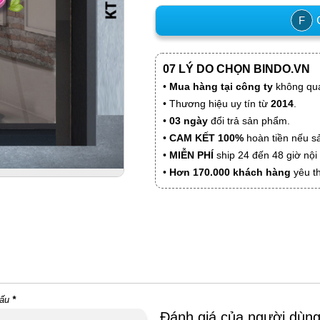
C
F
07 LÝ DO CHỌN BINDO.VN
•
Mua hàng tại công ty
không qua
• Thương hiệu uy tín từ
2014
.
•
03 ngày
đổi trả sản phẩm.
•
CAM KẾT 100%
hoàn tiền nếu s
•
MIỄN PHÍ
ship 24 đến 48 giờ nộ
•
Hơn 170.000 khách hàng
yêu t
dấu
*
Đánh giá của người dùn