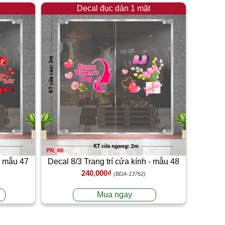
Decal đục dán 1 mặt
 - mẫu 47
Decal 8/3 Trang trí cửa kính - mẫu 48
240,000₫
(BDA-13762)
Mua ngay