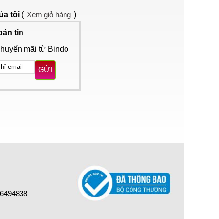
ủa tôi
(
Xem giỏ hàng
)
bản tin
khuyến mãi từ Bindo
GỬI
16494838