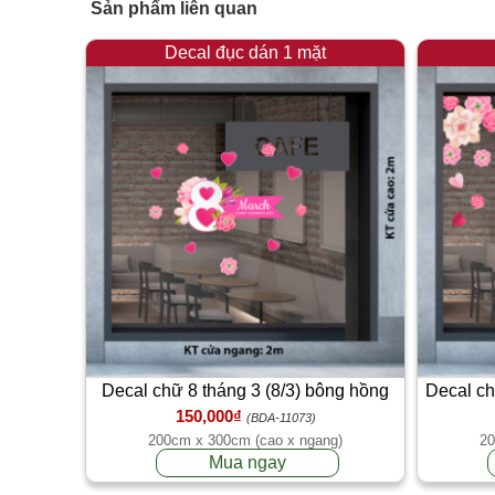
Sản phẩm liên quan
Decal đục dán 1 mặt
Decal chữ 8 tháng 3 (8/3) bông hồng
Decal ch
150,000₫
yêu thương
(BDA-11073)
200cm x 300cm (cao x ngang)
20
Mua ngay