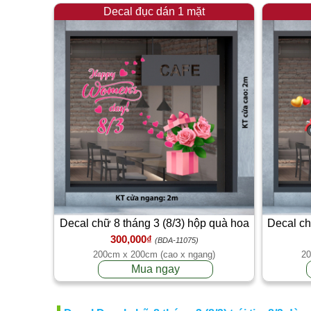
Decal đục dán 1 mặt
Decal chữ 8 tháng 3 (8/3) hộp quà hoa
Decal ch
300,000₫
hồng
(BDA-11075)
200cm x 200cm (cao x ngang)
20
Mua ngay