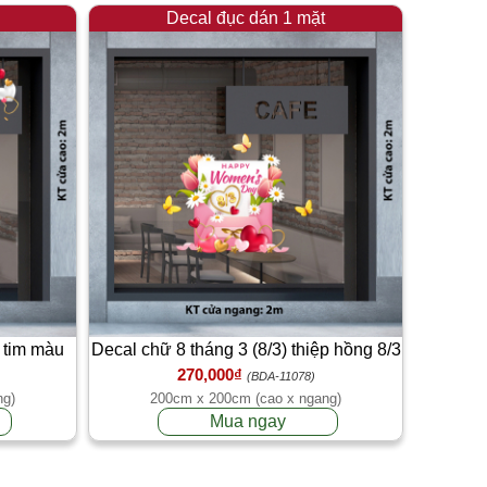
Decal đục dán 1 mặt
i tim màu
Decal chữ 8 tháng 3 (8/3) thiệp hồng 8/3
270,000₫
(BDA-11078)
ng)
200cm x 200cm (cao x ngang)
Mua ngay