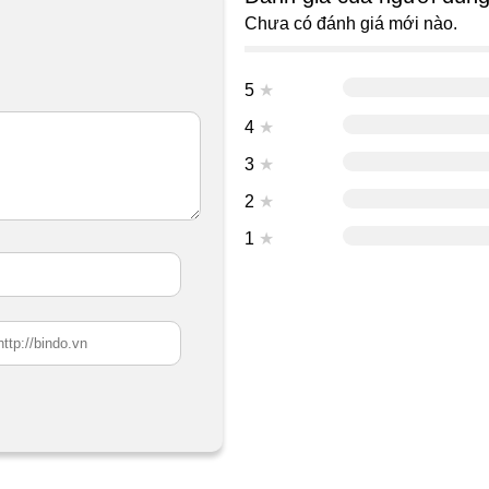
Chưa có đánh giá mới nào.
5
★
4
★
3
★
2
★
1
★