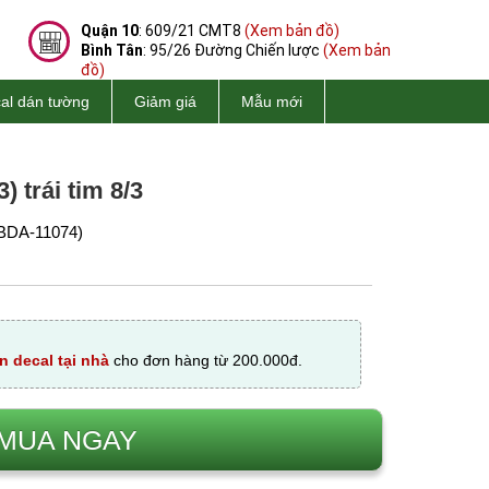
Quận 10
: 609/21 CMT8
(Xem bản đồ)
Bình Tân
: 95/26 Đường Chiến lược
(Xem bản
đồ)
al dán tường
Giảm giá
Mẫu mới
) trái tim 8/3
BDA-11074)
n decal tại nhà
cho đơn hàng từ 200.000đ.
MUA NGAY