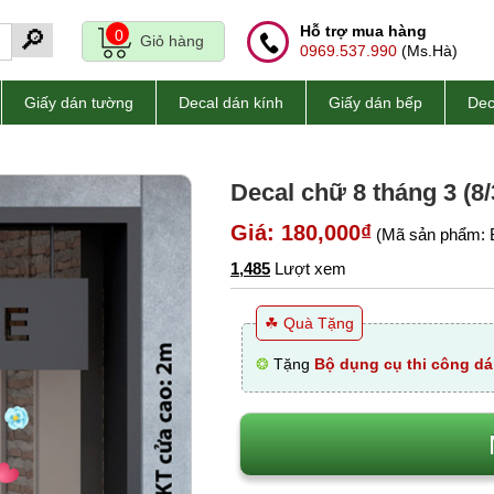
Hỗ trợ mua hàng
🔎
0
Giỏ hàng
0969.537.990
(Ms.Hà)
Giấy dán tường
Decal dán kính
Giấy dán bếp
Dec
Decal chữ 8 tháng 3 (8/3
Giá: 180,000₫
(Mã sản phẩm: 
1,485
Lượt xem
☘ Quà Tặng
❂
Tặng
Bộ dụng cụ thi công dá