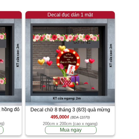
Decal đục dán 1 mặt
a hồng đỏ
Decal chữ 8 tháng 3 (8/3) quà mừng
495,000₫
(BDA-11070)
ng)
200cm x 200cm (cao x ngang)
Mua ngay