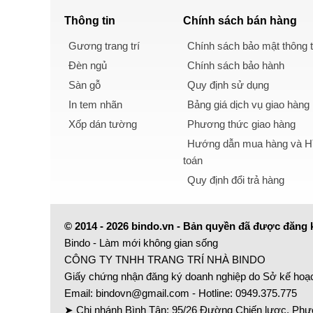
Thông tin
Chính sách
bán hàng
Gương trang trí
Chính sách bảo mật thông t
Đèn ngủ
Chính sách bảo hành
Sàn gỗ
Quy định sử dụng
In tem nhãn
Bảng giá dịch vụ giao hàng
Xốp dán tường
Phương thức giao hàng
Hướng dẫn mua hàng và Hì
toán
Quy định đổi trả hàng
© 2014 - 2026 bindo.vn - Bản quyền đã được đăng 
Bindo - Làm mới không gian sống
CÔNG TY TNHH TRANG TRÍ NHÀ BINDO
Giấy chứng nhận đăng ký doanh nghiệp do Sở kế hoạ
Email:
bindovn@gmail.com
- Hotline:
0949.375.775
➤ Chi nhánh Bình Tân: 95/26 Đường Chiến lược, Phườ