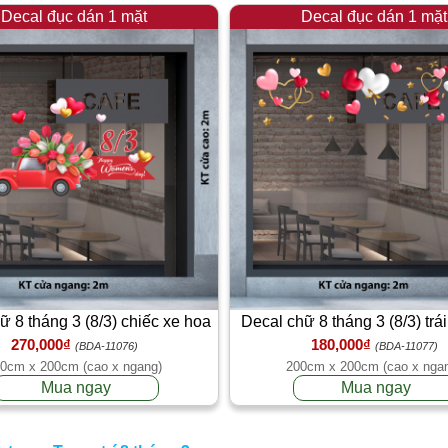
Decal đục dán 1 mặt
Decal đục dán 1 mặt
ữ 8 tháng 3 (8/3) chiếc xe hoa
Decal chữ 8 tháng 3 (8/3) trá
270,000₫
180,000₫
hồng
hồng
(BDA-11076)
(BDA-11077)
0cm x 200cm (cao x ngang)
200cm x 200cm (cao x nga
Mua ngay
Mua ngay