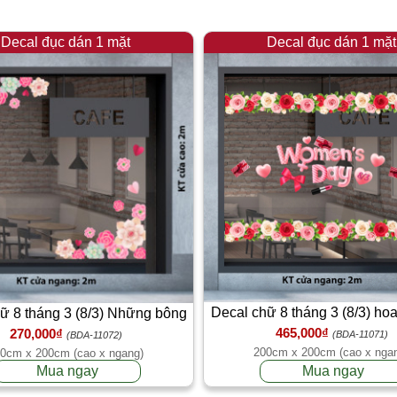
Decal đục dán 1 mặt
Decal đục dán 1 mặt
Decal chữ 8 tháng 3 (8/3) ho
ữ 8 tháng 3 (8/3) Những bông
465,000₫
270,000₫
tươi thắm
hoa yêu thương
(BDA-11071)
(BDA-11072)
200cm x 200cm (cao x nga
0cm x 200cm (cao x ngang)
Mua ngay
Mua ngay