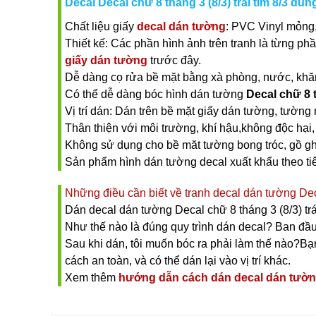
Decal Decal chữ 8 tháng 3 (8/3) trái tim 8/3 dùn
Chất liệu giấy
decal dán tường
: PVC Vinyl mỏng,
Thiết kế: Các phần hình ảnh trên tranh là từng ph
giấy dán tường
trước đây.
Dễ dàng cọ rửa bề mặt bằng xà phòng, nước, khăn ư
Có thể dễ dàng bóc hình dán tường
Decal chữ 8 t
Vị trí dán: Dán trên bề mặt giấy dán tường, tường 
Thân thiện với môi trường, khí hậu,không độc hại, 
Không sử dụng cho bề măt tường bong tróc, gồ gh
Sản phẩm hình dán tường decal xuất khẩu theo t
Những điều cần biết về tranh decal dán tường Decal
Dán decal dán tường Decal chữ 8 tháng 3 (8/3) tr
Như thế nào là đúng quy trình dán decal? Ban đầu
Sau khi dán, tôi muốn bóc ra phải làm thế nào?Bạn 
cách an toàn, và có thể dán lại vào vị trí khác.
Xem thêm
hướng dẫn cách dán decal dán tườ