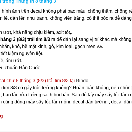
g trong Trang trí 8 tháng 3
 hình ảnh trên decal không phai bạc mầu, chống thấm, chống r
ần lẻ, dán lên như tranh, không viền trắng, có thể bóc ra dễ dà
ớt, khả năng chịu kiềm, axit tốt,.
háng 3 (8/3) trái tim 8/3
ra để dán lại sang vị trí khác mà khôn
nhẵn, khô, bề mặt kính, gỗ, kim loại, gạch men v.v.
tiết kiệm nguyên liệu
ề, ẩm ướt.
iêu chuẩn Hàn Quốc.
 chữ 8 tháng 3 (8/3) trái tim 8/3 tại
Bindo
ái tim 8/3 có gây tróc tường không? Hoàn toàn không, nếu chúng
, bạn lâu rửa tường sạch bụi bẩn. Sau đó lấy máy sấy tóc làm n
cũng dùng máy sấy tóc làm nóng decal dán tường , decal dán kính
ng