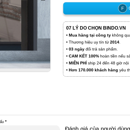
C
F
07 LÝ DO CHỌN BINDO.VN
•
Mua hàng tại công ty
không qua
• Thương hiệu uy tín từ
2014
.
•
03 ngày
đổi trả sản phẩm.
•
CAM KẾT 100%
hoàn tiền nếu s
•
MIỄN PHÍ
ship 24 đến 48 giờ nộ
•
Hơn 170.000 khách hàng
yêu t
dấu
*
Đánh giá của người dùn