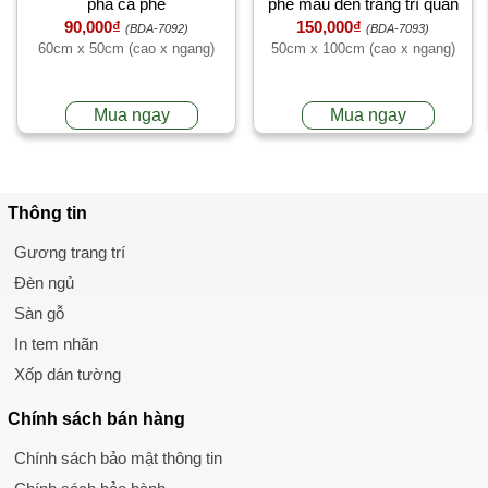
pha cà phê
phê màu đen trang trí quán
90,000₫
150,000₫
cafe
(BDA-7092)
(BDA-7093)
60cm x 50cm (cao x ngang)
50cm x 100cm (cao x ngang)
Mua ngay
Mua ngay
Thông tin
Gương trang trí
Đèn ngủ
Sàn gỗ
In tem nhãn
Xốp dán tường
Chính sách
bán hàng
Chính sách bảo mật thông tin