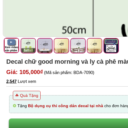
Decal chữ good morning và ly cà phê mà
Giá: 105,000₫
(Mã sản phẩm: BDA-7090)
2,547
Lượt xem
☘ Quà Tặng
❂
Tặng
Bộ dụng cụ thi công dán decal tại nhà
cho đơn hàng