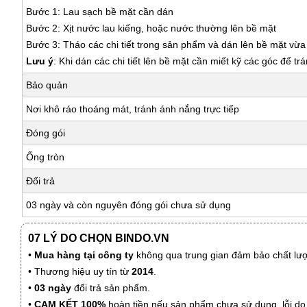
Bước 1: Lau sạch bề mặt cần dán
Bước 2: Xịt nước lau kiếng, hoặc nước thường lên bề mặt
Bước 3: Tháo các chi tiết trong sản phẩm và dán lên bề mặt vừ
Lưu ý
: Khi dán các chi tiết lên bề mặt cần miết kỹ các góc để tr
Bảo quản
Nơi khô ráo thoáng mát, tránh ánh nắng trực tiếp
Đóng gói
Ống tròn
Đổi trả
03 ngày và còn nguyên đóng gói chưa sử dụng
07 LÝ DO CHỌN BINDO.VN
•
Mua hàng tại công ty
không qua trung gian đảm bảo chất lượn
• Thương hiệu uy tín từ
2014
.
•
03 ngày
đổi trả sản phẩm.
•
CAM KẾT 100%
hoàn tiền nếu sản phẩm chưa sử dụng, lỗi do