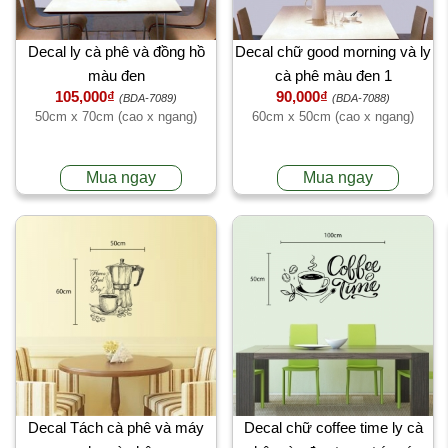
Decal ly cà phê và đồng hồ
Decal chữ good morning và ly
màu đen
cà phê màu đen 1
105,000₫
90,000₫
(BDA-7089)
(BDA-7088)
50cm x 70cm (cao x ngang)
60cm x 50cm (cao x ngang)
Mua ngay
Mua ngay
Decal Tách cà phê và máy
Decal chữ coffee time ly cà