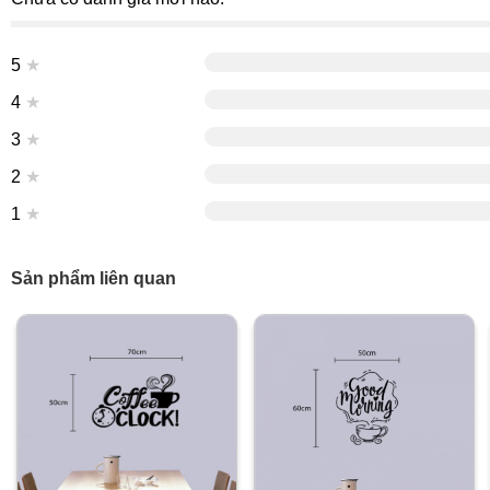
5
★
4
★
3
★
2
★
1
★
Sản phẩm liên quan