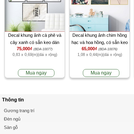
Decal khung ảnh cà phê và
Decal khung ảnh chim hồng
cây xanh có sẵn keo dán
hạc và hoa hồng, có sẵn keo
75,000₫
65,000₫
tường kính
dán 2 mặt, trang trí quán trà
(BDA-10077)
(BDA-10076)
0,83 x 0,69(m)(dài x rộng)
1,08 x 0,44(m)(dài x rộng)
sữa TPHCM
Mua ngay
Mua ngay
Thông tin
Gương trang trí
Đèn ngủ
Sàn gỗ