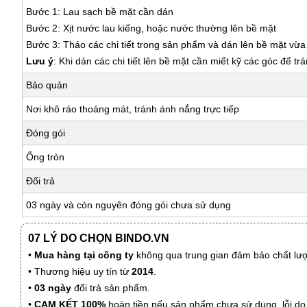
Bước 1: Lau sạch bề mặt cần dán
Bước 2: Xịt nước lau kiếng, hoặc nước thường lên bề mặt
Bước 3: Tháo các chi tiết trong sản phẩm và dán lên bề mặt vừ
Lưu ý
: Khi dán các chi tiết lên bề mặt cần miết kỹ các góc để tr
Bảo quản
Nơi khô ráo thoáng mát, tránh ánh nắng trực tiếp
Đóng gói
Ống tròn
Đổi trả
03 ngày và còn nguyên đóng gói chưa sử dụng
07 LÝ DO CHỌN BINDO.VN
•
Mua hàng tại công ty
không qua trung gian đảm bảo chất lượn
• Thương hiệu uy tín từ
2014
.
•
03 ngày
đổi trả sản phẩm.
•
CAM KẾT 100%
hoàn tiền nếu sản phẩm chưa sử dụng, lỗi do