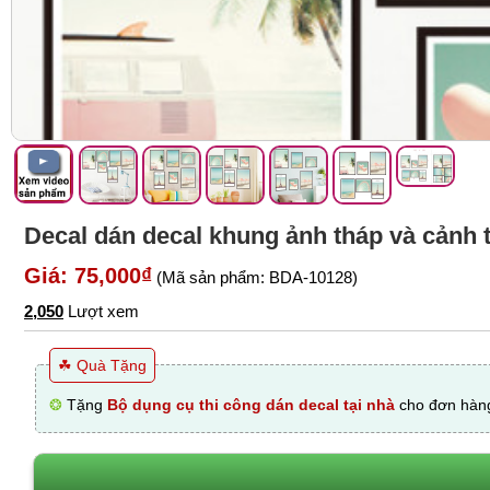
Decal dán decal khung ảnh tháp và cảnh t
Giá: 75,000₫
(Mã sản phẩm: BDA-10128)
2,050
Lượt xem
☘ Quà Tặng
❂
Tặng
Bộ dụng cụ thi công dán decal tại nhà
cho đơn hàng