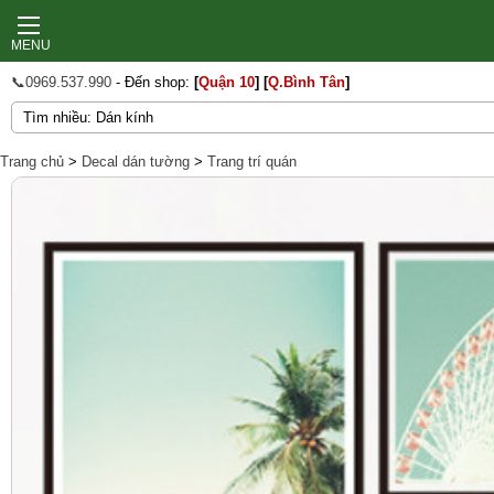
MENU
📞0969.537.990
- Đến shop:
[
Quận 10
]
[
Q.Bình Tân
]
Trang chủ
>
Decal dán tường
>
Trang trí quán