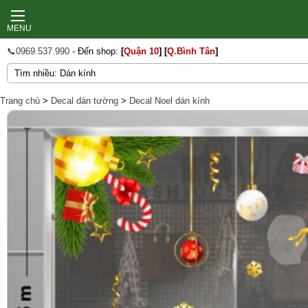
MENU
📞0969.537.990
- Đến shop:
[
Quận 10
]
[
Q.Bình Tân
]
Trang chủ
>
Decal dán tường
>
Decal Noel dán kính