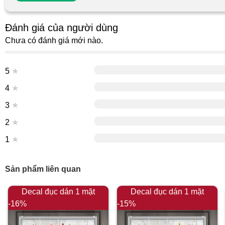
Đánh giá của người dùng
Chưa có đánh giá mới nào.
5
★
4
★
3
★
2
★
1
★
Sản phẩm liên quan
Decal đục dán 1 mặt
Decal đục dán 1 mặt
-16%
-15%