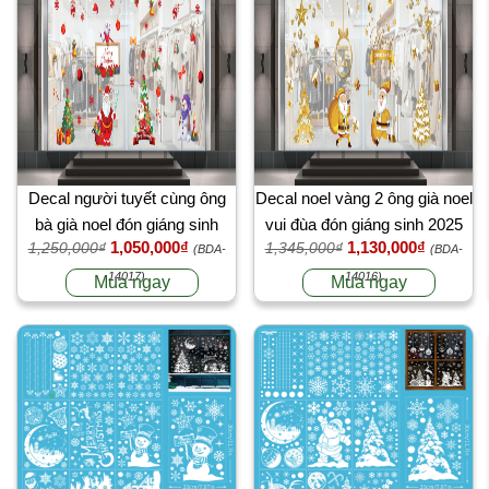
Decal người tuyết cùng ông
Decal noel vàng 2 ông già noel
bà già noel đón giáng sinh
vui đùa đón giáng sinh 2025
1,050,000₫
1,130,000₫
1,250,000₫
1,345,000₫
2025
(BDA-
(BDA-
14017)
14016)
Mua ngay
Mua ngay