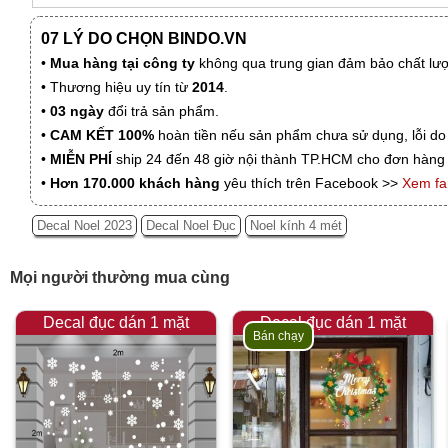
07 LÝ DO CHỌN BINDO.VN
•
Mua hàng tại công ty
không qua trung gian đảm bảo chất lượn
• Thương hiệu uy tín từ
2014
.
•
03 ngày
đổi trả sản phẩm.
•
CAM KẾT 100%
hoàn tiền nếu sản phẩm chưa sử dụng, lỗi do
•
MIỄN PHÍ
ship 24 đến 48 giờ nội thành TP.HCM cho đơn hàng 
•
Hơn 170.000 khách hàng
yêu thích trên Facebook >>
Xem f
Decal Noel 2023
Decal Noel Đục
Noel kính 4 mét
Mọi người thường mua cùng
Decal đục dán 1 mặt
Decal đục dán 1 mặt
Bán chạy