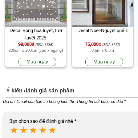
Decal Bông hoa tuyết, trời
Decal Noel-Nguyệt quế 1
tuyết 2025
99,000₫
75,000₫
(BDA-6755)
(BDA-6717)
200cm x 200cm (cao x ngang)
0,5m x 0,5m
Mua ngay
Mua ngay
Ý kiến đánh giá sản phẩm
Địa chỉ Email của bạn sẽ không hiển thị. Thông tin bắt buộc có dấu
*
Bạn chọn sao để đánh giá nhé
*
★
★
★
★
★