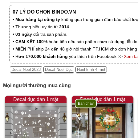
07 LÝ DO CHỌN BINDO.VN
•
Mua hàng tại công ty
không qua trung gian đảm bảo chất lượn
• Thương hiệu uy tín từ
2014
.
•
03 ngày
đổi trả sản phẩm.
•
CAM KẾT 100%
hoàn tiền nếu sản phẩm chưa sử dụng, lỗi do
•
MIỄN PHÍ
ship 24 đến 48 giờ nội thành TP.HCM cho đơn hàng 
•
Hơn 170.000 khách hàng
yêu thích trên Facebook >>
Xem f
Decal Noel 2023
Decal Noel Đục
Noel kính 4 mét
Mọi người thường mua cùng
Decal đục dán 1 mặt
Decal đục dán 1 mặt
Bán chạy