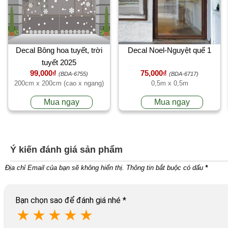
Decal Bông hoa tuyết, trời
Decal Noel-Nguyệt quế 1
tuyết 2025
99,000₫
75,000₫
(BDA-6755)
(BDA-6717)
200cm x 200cm (cao x ngang)
0,5m x 0,5m
Mua ngay
Mua ngay
Ý kiến đánh giá sản phẩm
Địa chỉ Email của bạn sẽ không hiển thị. Thông tin bắt buộc có dấu
*
Bạn chọn sao để đánh giá nhé
*
★
★
★
★
★