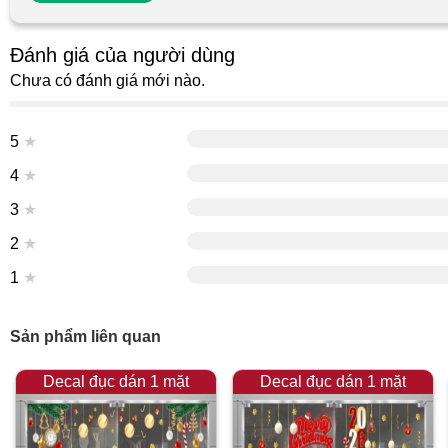
Đánh giá của người dùng
Chưa có đánh giá mới nào.
5
★
4
★
3
★
2
★
1
★
Sản phẩm liên quan
Decal đục dán 1 mặt
Decal đục dán 1 mặt