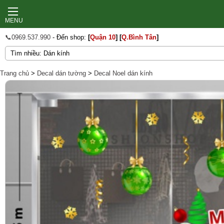
MENU
📞0969.537.990
- Đến shop:
[
Quận 10
]
[
Q.Bình Tân
]
Trang chủ
>
Decal dán tường
>
Decal Noel dán kính