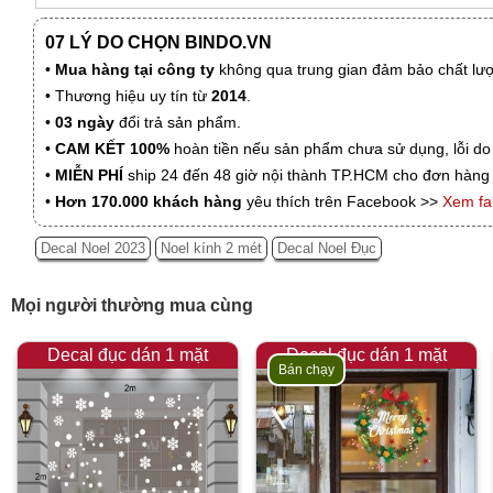
07 LÝ DO CHỌN BINDO.VN
•
Mua hàng tại công ty
không qua trung gian đảm bảo chất lượn
• Thương hiệu uy tín từ
2014
.
•
03 ngày
đổi trả sản phẩm.
•
CAM KẾT 100%
hoàn tiền nếu sản phẩm chưa sử dụng, lỗi do
•
MIỄN PHÍ
ship 24 đến 48 giờ nội thành TP.HCM cho đơn hàng 
•
Hơn 170.000 khách hàng
yêu thích trên Facebook >>
Xem f
Decal Noel 2023
Noel kính 2 mét
Decal Noel Đục
Mọi người thường mua cùng
Decal đục dán 1 mặt
Decal đục dán 1 mặt
Bán chạy