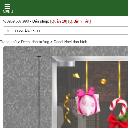
MENU
📞0969.537.990
- Đến shop:
[
Quận 10
]
[
Q.Bình Tân
]
Trang chủ
>
Decal dán tường
>
Decal Noel dán kính