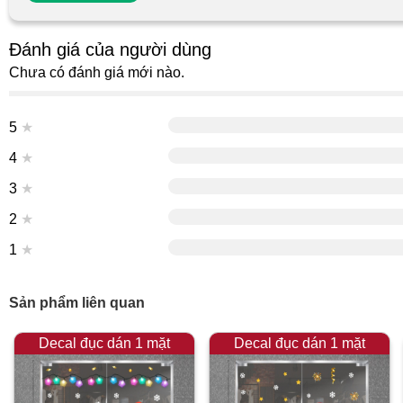
Đánh giá của người dùng
Chưa có đánh giá mới nào.
5
★
4
★
3
★
2
★
1
★
Sản phẩm liên quan
Decal đục dán 1 mặt
Decal đục dán 1 mặt