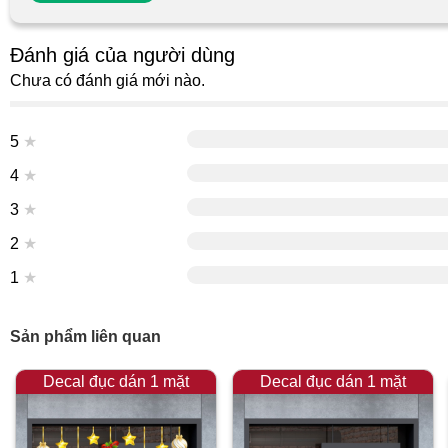
Đánh giá của người dùng
Chưa có đánh giá mới nào.
5
★
4
★
3
★
2
★
1
★
Sản phẩm liên quan
Decal đục dán 1 mặt
Decal đục dán 1 mặt