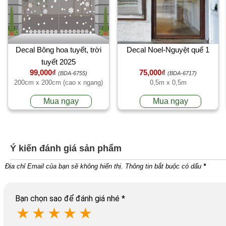
Decal Bông hoa tuyết, trời
Decal Noel-Nguyệt quế 1
tuyết 2025
99,000₫
75,000₫
(BDA-6755)
(BDA-6717)
200cm x 200cm (cao x ngang)
0,5m x 0,5m
Mua ngay
Mua ngay
Ý kiến đánh giá sản phẩm
Địa chỉ Email của bạn sẽ không hiển thị. Thông tin bắt buộc có dấu
*
Bạn chọn sao để đánh giá nhé
*
★
★
★
★
★