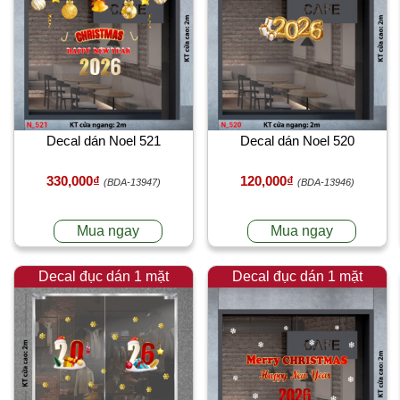
Decal dán Noel 521
Decal dán Noel 520
330,000₫
120,000₫
(BDA-13947)
(BDA-13946)
Mua ngay
Mua ngay
Decal đục dán 1 mặt
Decal đục dán 1 mặt