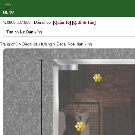
MENU
📞0969.537.990
- Đến shop:
[
Quận 10
]
[
Q.Bình Tân
]
Trang chủ
>
Decal dán tường
>
Decal Noel dán kính