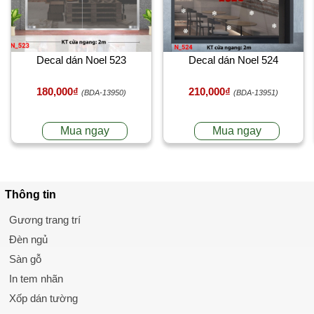
Decal dán Noel 523
Decal dán Noel 524
180,000₫
210,000₫
(BDA-13950)
(BDA-13951)
Mua ngay
Mua ngay
Thông tin
Gương trang trí
Đèn ngủ
Sàn gỗ
In tem nhãn
Xốp dán tường