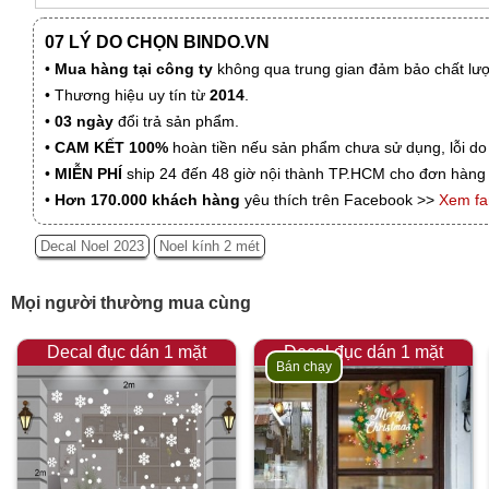
07 LÝ DO CHỌN BINDO.VN
•
Mua hàng tại công ty
không qua trung gian đảm bảo chất lượn
• Thương hiệu uy tín từ
2014
.
•
03 ngày
đổi trả sản phẩm.
•
CAM KẾT 100%
hoàn tiền nếu sản phẩm chưa sử dụng, lỗi do
•
MIỄN PHÍ
ship 24 đến 48 giờ nội thành TP.HCM cho đơn hàng 
•
Hơn 170.000 khách hàng
yêu thích trên Facebook >>
Xem f
Decal Noel 2023
Noel kính 2 mét
Mọi người thường mua cùng
Decal đục dán 1 mặt
Decal đục dán 1 mặt
Bán chạy