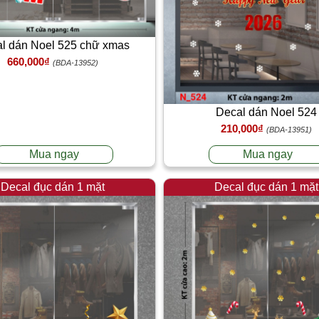
l dán Noel 525 chữ xmas
660,000₫
(BDA-13952)
Decal dán Noel 524
210,000₫
(BDA-13951)
Mua ngay
Mua ngay
Decal đục dán 1 mặt
Decal đục dán 1 mặt