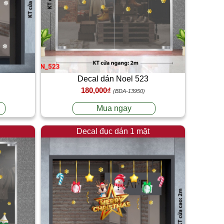
Decal dán Noel 523
180,000₫
(BDA-13950)
Mua ngay
Decal đục dán 1 mặt