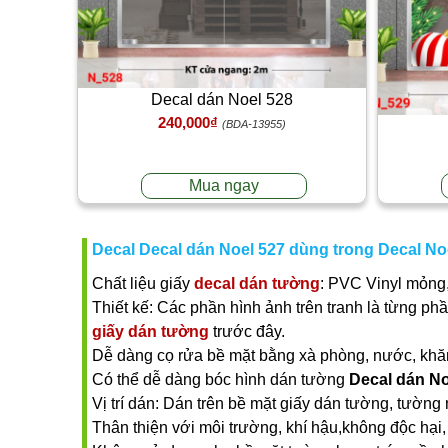
Decal dán Noel 528
240,000₫
(BDA-13955)
Mua ngay
Decal Decal dán Noel 527 dùng trong Decal No
Chất liệu giấy
decal dán tường
: PVC Vinyl mỏng,
Thiết kế: Các phần hình ảnh trên tranh là từng ph
giấy dán tường
trước đây.
Dễ dàng cọ rửa bề mặt bằng xà phòng, nước, khăn ư
Có thể dễ dàng bóc hình dán tường
Decal dán No
Vị trí dán: Dán trên bề mặt giấy dán tường, tường 
Thân thiện với môi trường, khí hậu,không độc hại, 