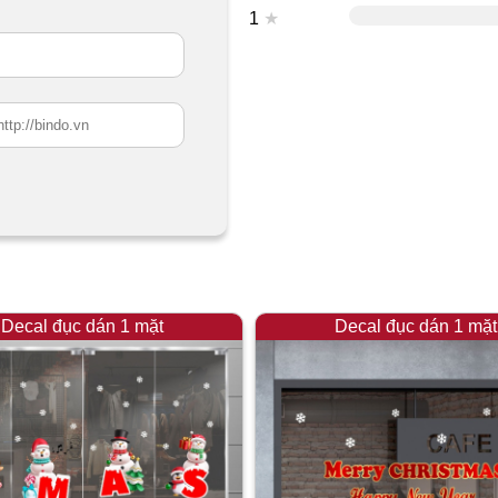
1
★
Decal đục dán 1 mặt
Decal đục dán 1 mặt