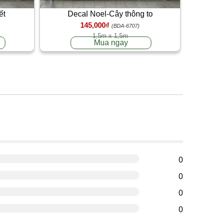
ết
Decal Noel-Cây thông to
145,000₫
(BDA-6707)
1,5m x 1,5m
Mua ngay
g
0
0
0
0