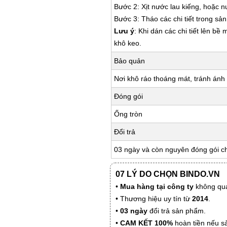
Bước 2: Xịt nước lau kiếng, hoặc 
Bước 3: Tháo các chi tiết trong s
Lưu ý
: Khi dán các chi tiết lên bề
khô keo.
Bảo quản
Nơi khô ráo thoáng mát, tránh ánh 
Đóng gói
Ống tròn
Đổi trả
03 ngày và còn nguyên đóng gói c
07 LÝ DO CHỌN BINDO.VN
•
Mua hàng tại công ty
không qua
• Thương hiệu uy tín từ
2014
.
•
03 ngày
đổi trả sản phẩm.
•
CAM KẾT 100%
hoàn tiền nếu s