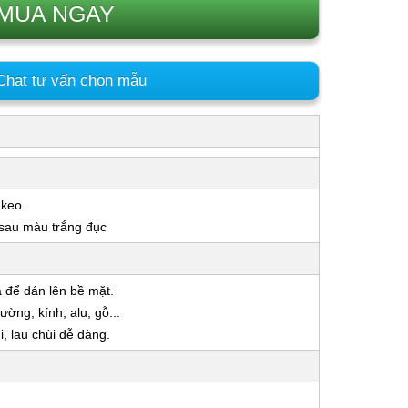
MUA NGAY
hat tư vấn chọn mẫu
 keo.
 sau màu trắng đục
a để dán lên bề mặt.
ờng, kính, alu, gỗ...
 lau chùi dễ dàng.