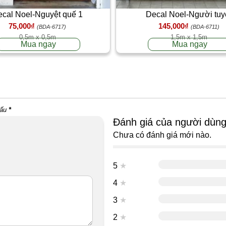
cal Noel-Nguyệt quế 1
Decal Noel-Người tuy
75,000₫
145,000₫
(BDA-6717)
(BDA-6711)
0,5m x 0,5m
1,5m x 1,5m
Mua ngay
Mua ngay
dấu
*
Đánh giá của người dùn
Chưa có đánh giá mới nào.
5
★
4
★
3
★
2
★