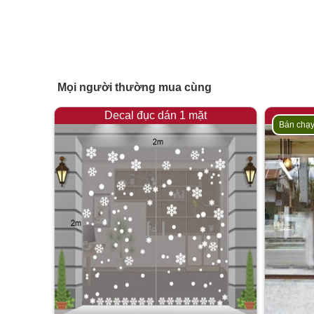
Mọi người thường mua cùng
Decal đục dán 1 mặt
Bán chạ