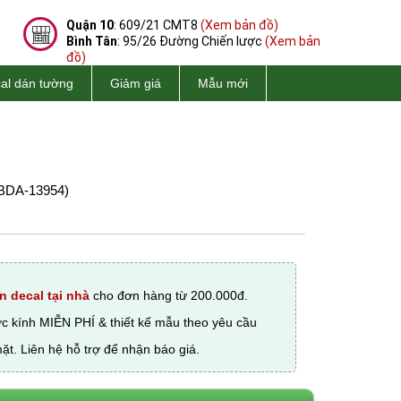
Quận 10
: 609/21 CMT8
(Xem bản đồ)
Bình Tân
: 95/26 Đường Chiến lược
(Xem bản
đồ)
al dán tường
Giảm giá
Mẫu mới
BDA-13954)
n decal tại nhà
cho đơn hàng từ 200.000đ.
ớc kính MIỄN PHÍ & thiết kế mẫu theo yêu cầu
ặt. Liên hệ hỗ trợ để nhận báo giá.