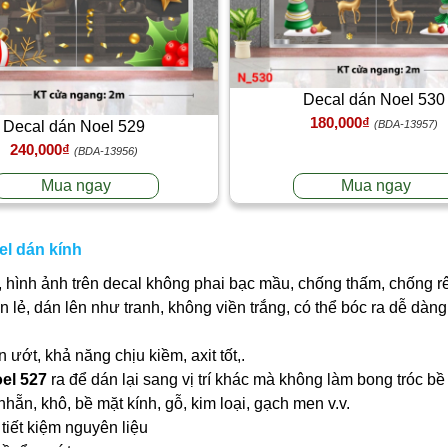
Decal dán Noel 530
180,000₫
Decal dán Noel 529
(BDA-13957)
240,000₫
(BDA-13956)
Mua ngay
Mua ngay
el dán kính
 hình ảnh trên decal không phai bạc mầu, chống thấm, chống r
ần lẻ, dán lên như tranh, không viền trắng, có thể bóc ra dễ dà
ớt, khả năng chịu kiềm, axit tốt,.
el 527
ra để dán lại sang vị trí khác mà không làm bong tróc b
nhẵn, khô, bề mặt kính, gỗ, kim loại, gạch men v.v.
tiết kiệm nguyên liệu