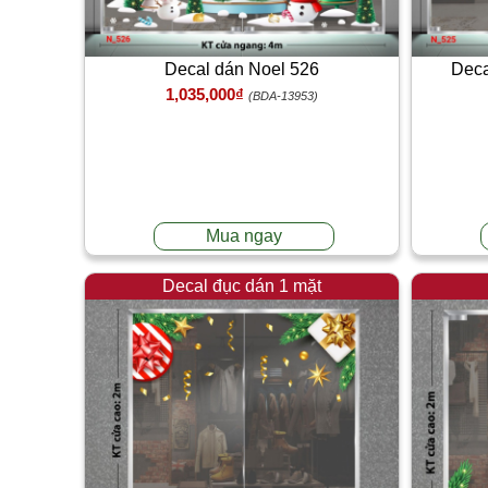
Decal dán Noel 526
Deca
1,035,000₫
(BDA-13953)
Mua ngay
Decal đục dán 1 mặt