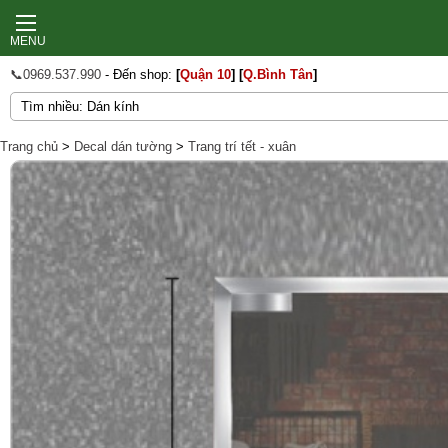
MENU
📞0969.537.990
- Đến shop:
[
Quận 10
]
[
Q.Bình Tân
]
Trang chủ
>
Decal dán tường
>
Trang trí tết - xuân