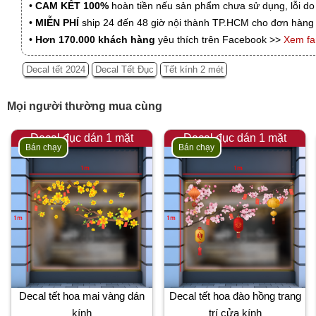
•
CAM KẾT 100%
hoàn tiền nếu sản phẩm chưa sử dụng, lỗi do
•
MIỄN PHÍ
ship 24 đến 48 giờ nội thành TP.HCM cho đơn hàng 
•
Hơn 170.000 khách hàng
yêu thích trên Facebook >>
Xem f
Decal tết 2024
Decal Tết Đục
Tết kính 2 mét
Mọi người thường mua cùng
Decal đục dán 1 mặt
Decal đục dán 1 mặt
Bán chạy
Bán chạy
Decal tết hoa mai vàng dán
Decal tết hoa đào hồng trang
kính
trí cửa kính