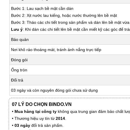
Bước 1: Lau sạch bề mặt cần dán
Bước 2: Xịt nước lau kiếng, hoặc nước thường lên bề mặt
Bước 3: Tháo các chi tiết trong sản phẩm và dán lên bề mặt vừ
Lưu ý
: Khi dán các chi tiết lên bề mặt cần miết kỹ các góc để tr
Bảo quản
Nơi khô ráo thoáng mát, tránh ánh nắng trực tiếp
Đóng gói
Ống tròn
Đổi trả
03 ngày và còn nguyên đóng gói chưa sử dụng
07 LÝ DO CHỌN BINDO.VN
•
Mua hàng tại công ty
không qua trung gian đảm bảo chất lượn
• Thương hiệu uy tín từ
2014
.
•
03 ngày
đổi trả sản phẩm.