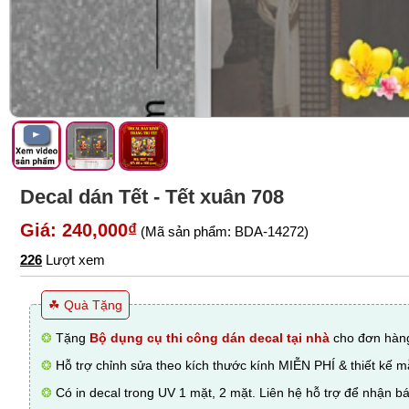
Decal dán Tết - Tết xuân 708
Giá: 240,000₫
(Mã sản phẩm: BDA-14272)
226
Lượt xem
☘ Quà Tặng
❂
Tặng
Bộ dụng cụ thi công dán decal tại nhà
cho đơn hàng
❂
Hỗ trợ chỉnh sửa theo kích thước kính MIỄN PHÍ & thiết kế 
❂
Có in decal trong UV 1 mặt, 2 mặt. Liên hệ hỗ trợ để nhận bá