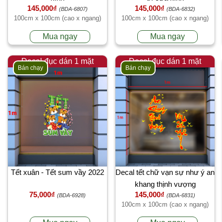
145,000₫
145,000₫
(BDA-6807)
(BDA-6832)
100cm x 100cm (cao x ngang)
100cm x 100cm (cao x ngang)
Mua ngay
Mua ngay
Decal đục dán 1 mặt
Decal đục dán 1 mặt
Bán chạy
Bán chạy
Tết xuân - Tết sum vầy 2022
Decal tết chữ vạn sự như ý an
khang thịnh vượng
75,000₫
145,000₫
(BDA-6928)
(BDA-6831)
100cm x 100cm (cao x ngang)