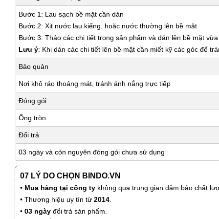
Bước 1: Lau sạch bề mặt cần dán
Bước 2: Xịt nước lau kiếng, hoặc nước thường lên bề mặt
Bước 3: Tháo các chi tiết trong sản phẩm và dán lên bề mặt vừ
Lưu ý
: Khi dán các chi tiết lên bề mặt cần miết kỹ các góc để tr
Bảo quản
Nơi khô ráo thoáng mát, tránh ánh nắng trực tiếp
Đóng gói
Ống tròn
Đổi trả
03 ngày và còn nguyên đóng gói chưa sử dụng
07 LÝ DO CHỌN BINDO.VN
•
Mua hàng tại công ty
không qua trung gian đảm bảo chất lượn
• Thương hiệu uy tín từ
2014
.
•
03 ngày
đổi trả sản phẩm.