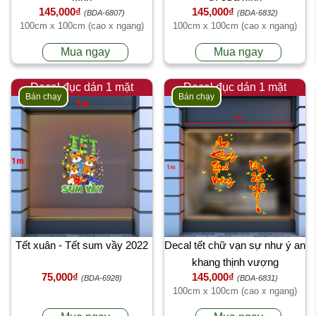
145,000₫
145,000₫
(BDA-6807)
(BDA-6832)
100cm x 100cm (cao x ngang)
100cm x 100cm (cao x ngang)
Mua ngay
Mua ngay
Decal đục dán 1 mặt
Decal đục dán 1 mặt
Bán chạy
Bán chạy
Tết xuân - Tết sum vầy 2022
Decal tết chữ vạn sự như ý an
khang thịnh vượng
75,000₫
145,000₫
(BDA-6928)
(BDA-6831)
100cm x 100cm (cao x ngang)