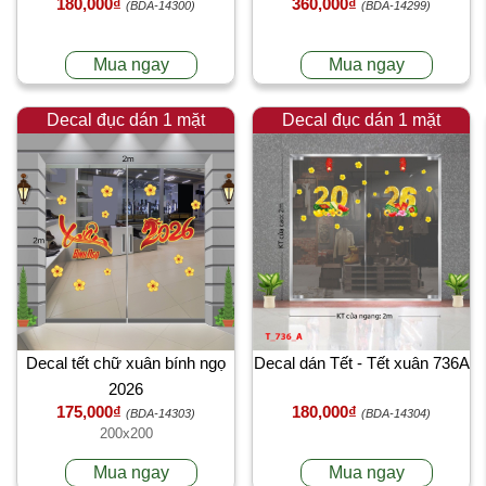
180,000₫
360,000₫
(BDA-14300)
(BDA-14299)
Mua ngay
Mua ngay
Decal đục dán 1 mặt
Decal đục dán 1 mặt
Decal tết chữ xuân bính ngọ
Decal dán Tết - Tết xuân 736A
2026
175,000₫
180,000₫
(BDA-14303)
(BDA-14304)
200x200
Mua ngay
Mua ngay