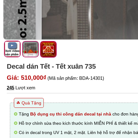
Decal dán Tết - Tết xuân 735
Giá: 510,000₫
(Mã sản phẩm: BDA-14301)
245
Lượt xem
☘ Quà Tặng
❂
Tặng
Bộ dụng cụ thi công dán decal tại nhà
cho đơn hàng
❂
Hỗ trợ chỉnh sửa theo kích thước kính MIỄN PHÍ & thiết kế 
❂
Có in decal trong UV 1 mặt, 2 mặt. Liên hệ hỗ trợ để nhận bá