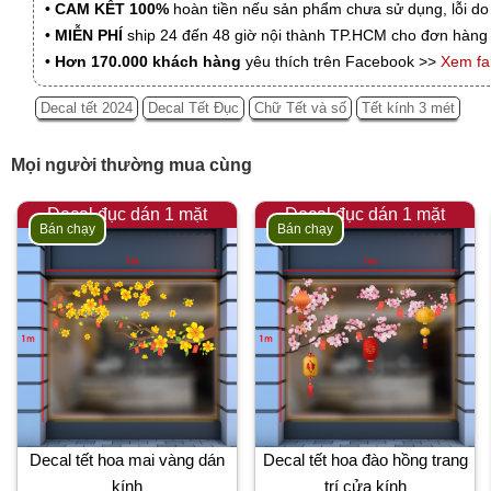
•
CAM KẾT 100%
hoàn tiền nếu sản phẩm chưa sử dụng, lỗi do
•
MIỄN PHÍ
ship 24 đến 48 giờ nội thành TP.HCM cho đơn hàng 
•
Hơn 170.000 khách hàng
yêu thích trên Facebook >>
Xem f
Decal tết 2024
Decal Tết Đục
Chữ Tết và số
Tết kính 3 mét
Mọi người thường mua cùng
Decal đục dán 1 mặt
Decal đục dán 1 mặt
Bán chạy
Bán chạy
Decal tết hoa mai vàng dán
Decal tết hoa đào hồng trang
kính
trí cửa kính