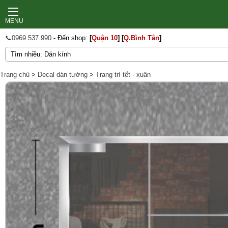
MENU
📞0969.537.990
- Đến shop:
[
Quận 10
]
[
Q.Bình Tân
]
Trang chủ
>
Decal dán tường
>
Trang trí tết - xuân